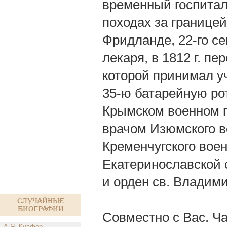
временный госпиталь
походах за границе
Фридланде, 22-го се
лекаря, в 1812 г. п
которой принимал уч
35-ю батарейную рот
Крымском военном го
врачом Изюмского в
Кременчугского воен
Екатеринославской 
и орден св. Владими
Случайные
биографии
Совместно с Вас. Ч
А.Я. Купфер