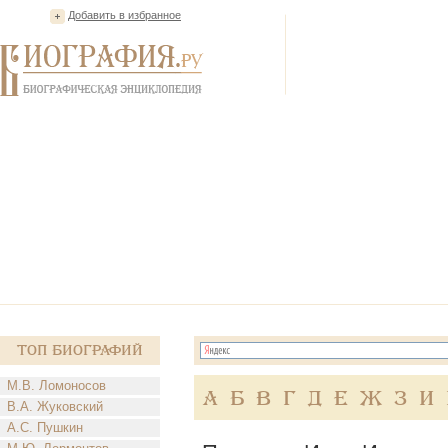
Добавить в избранное
Топ Биографий
М.В. Ломоносов
А
Б
В
Г
Д
Е
Ж
З
И
В.А. Жуковский
А.С. Пушкин