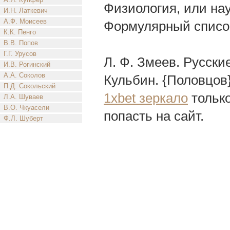
Физиология, или нау
И.Н. Латкевич
А.Ф. Моисеев
Формулярный список
К.К. Пенго
В.В. Попов
Г.Г. Урусов
Л. Ф. Змеев. Русские
И.В. Рогинский
А.А. Соколов
Кульбин. {Половцов
П.Д. Сокольский
1xbet зеркало
только
Л.А. Шуваев
В.О. Чкуасели
попасть на сайт.
Ф.Л. Шуберт