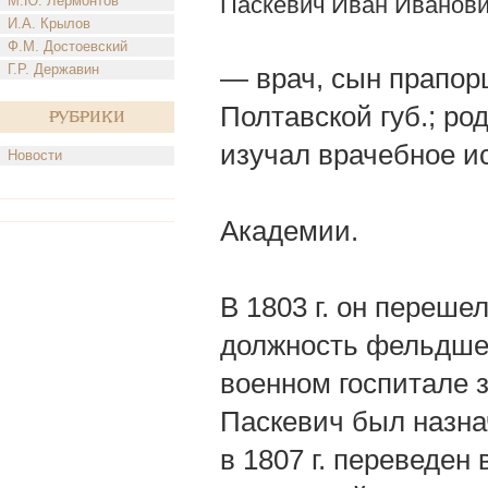
Паскевич Иван Иванов
М.Ю. Лермонтов
И.А. Крылов
Ф.М. Достоевский
Г.Р. Державин
— врач, сын прапор
Полтавской губ.; род.
Рубрики
изучал врачебное ис
Новости
Академии.
В 1803 г. он переше
должность фельдшера
военном госпитале з
Паскевич был назна
в 1807 г. переведен