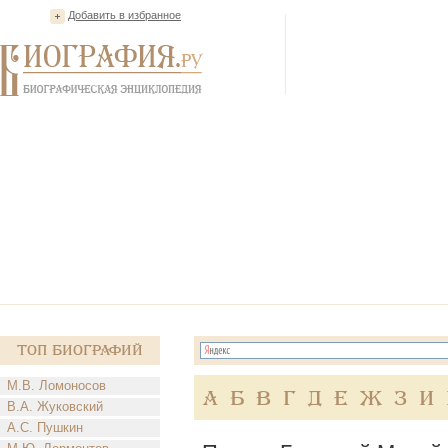
Добавить в избранное
Топ Биографий
М.В. Ломоносов
А
Б
В
Г
Д
Е
Ж
З
И
В.А. Жуковский
А.С. Пушкин