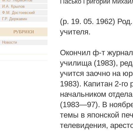
Пасько Григорий Михай
М.Ю. Лермонтов
И.А. Крылов
Ф.М. Достоевский
Г.Р. Державин
(р. 19. 05. 1962) Ро
учителя.
Рубрики
Новости
Окончил ф-т журнал
училища (1983), ред
учится заочно на юр
1983). Капитан 2-го
начальником отдела 
(1983—97). В ноябре
темы в японской пе
телевидения, арест