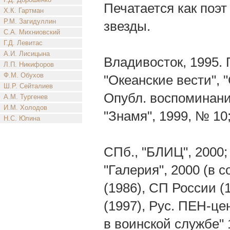
Печатается как поэт 
Х.К. Гартман
Р.М. Загидуллин
звезды.
С.А. Михниовский
Г.Д. Левитас
А.И. Лисицына
Владивосток, 1995. 
Л.П. Никифоров
Ф.М. Обухов
"Океанские вести", 
Ш.Р. Сейталиев
Опубл. воспоминани
А.М. Тургенев
И.М. Холодов
"Знамя", 1999, № 10
Н.С. Юлина
СПб., "БЛИЦ", 2000;
"Галерия", 2000 (в
(1986), СП России 
(1997), Рус. ПЕН-це
в воинской службе" 