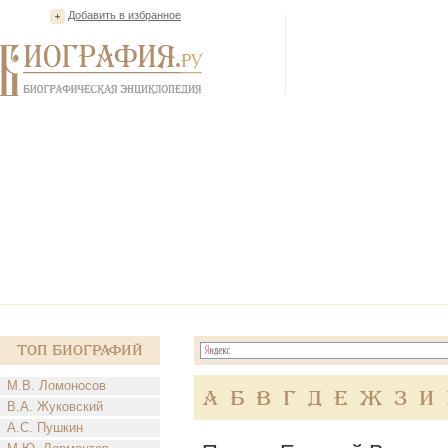
Добавить в избранное
Топ Биографий
М.В. Ломоносов
А
Б
В
Г
Д
Е
Ж
З
И
В.А. Жуковский
А.С. Пушкин