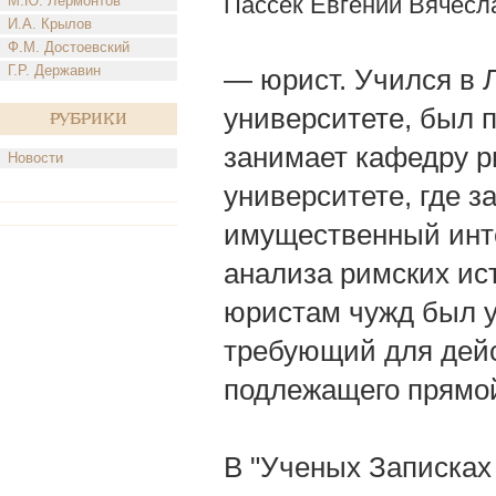
Пассек Евгений Вячесл
М.Ю. Лермонтов
И.А. Крылов
Ф.М. Достоевский
Г.Р. Державин
— юрист. Учился в 
университете, был 
Рубрики
занимает кафедру р
Новости
университете, где 
имущественный инте
анализа римских ист
юристам чужд был у
требующий для дейс
подлежащего прямой
В "Ученых Записках