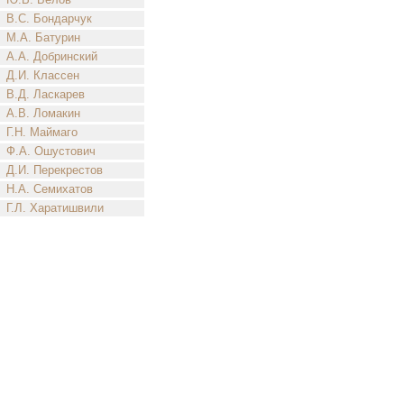
В.С. Бондарчук
М.А. Батурин
А.А. Добринский
Д.И. Классен
В.Д. Ласкарев
А.В. Ломакин
Г.Н. Маймаго
Ф.А. Ошустович
Д.И. Перекрестов
Н.А. Семихатов
Г.Л. Харатишвили