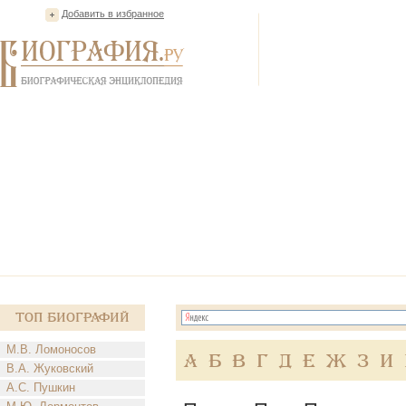
Добавить в избранное
Топ Биографий
М.В. Ломоносов
А
Б
В
Г
Д
Е
Ж
З
И
В.А. Жуковский
А.С. Пушкин