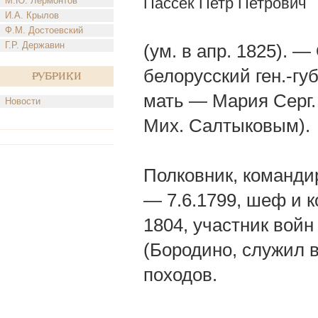
Пассек Петр Петрович
М.Ю. Лермонтов
И.А. Крылов
Ф.М. Достоевский
Г.Р. Державин
(ум. в апр. 1825). 
белорусский ген.-гу
Рубрики
мать — Мария Серг.
Новости
Мих. Салтыковым).
Полковник, командир
— 7.6.1799, шеф и к
1804, участник вой
(Бородино, служил 
походов.