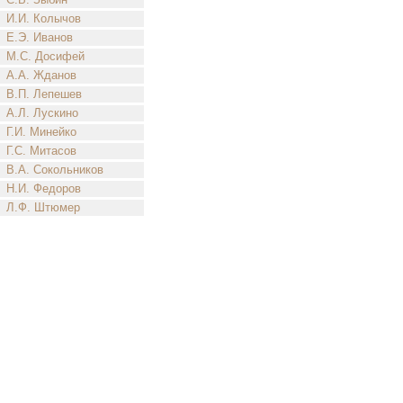
И.И. Колычов
Е.Э. Иванов
М.С. Досифей
А.А. Жданов
В.П. Лепешев
А.Л. Лускино
Г.И. Минейко
Г.С. Митасов
В.А. Сокольников
Н.И. Федоров
Л.Ф. Штюмер