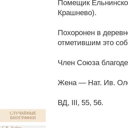
Помещик Ельнинског
Крашнево).
Похоронен в деревн
отметившим это соб
Член Союза благоде
Жена — Нат. Ив. Ол
ВД, III, 55, 56.
Случайные
биографии
С.В. Зыбин