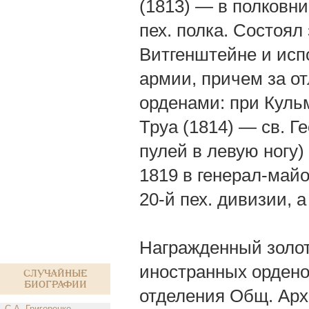
(1813) — в полковн
пех. полка. Состоя
Витгенштейне и исп
армии, причем за о
орденами: при Кульм
Труа (1814) — св. Г
пулей в левую ногу)
1819 в генерал-май
20-й пех. дивизии, а
Награжденный золото
иностранных орденов
Случайные
биографии
отделения Общ. Архи
С.А. Григоренко