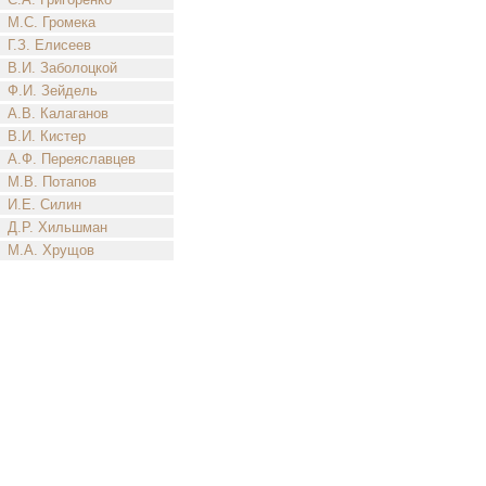
М.С. Громека
Г.З. Елисеев
В.И. Заболоцкой
Ф.И. Зейдель
А.В. Калаганов
В.И. Кистер
А.Ф. Переяславцев
М.В. Потапов
И.Е. Силин
Д.Р. Хильшман
М.А. Хрущов