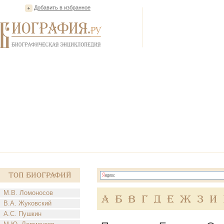
Добавить в избранное
Топ Биографий
М.В. Ломоносов
А
Б
В
Г
Д
Е
Ж
З
И
В.А. Жуковский
А.С. Пушкин