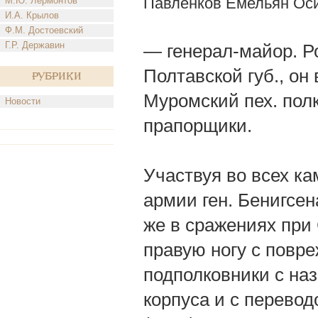
Павленков Емельян Ос
М.Ю. Лермонтов
И.А. Крылов
Ф.М. Достоевский
Г.Р. Державин
— генерал-майор. Ро
Полтавской губ., он
Рубрики
Муромский пех. полк
Новости
прапорщики.
Участвуя во всех кам
армии ген. Бенигсен
же в сражениях при 
правую ногу с повр
подполковники с н
корпуса и с перевод