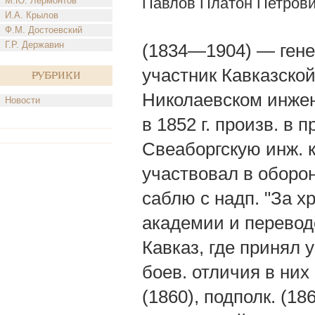
Павлов Платон Петров
М.Ю. Лермонтов
И.А. Крылов
Ф.М. Достоевский
Г.Р. Державин
(1834—1904) — гене
участник Кавказской
Рубрики
Николаевском инжен
Новости
в 1852 г. произв. в 
Свеаборгскую инж. к
участвовал в оборон
саблю с надп. "За хр
академии и переводе
Кавказ, где принял 
боев. отличия в них
(1860), подполк. (18