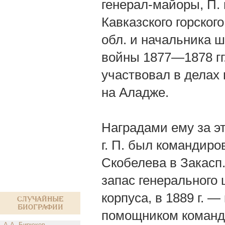
генерал-майоры, П.
Кавказского горско
обл. и начальника шт
войны 1877—1878 гг.
участвовал в делах 
на Аладже.
Наградами ему за эти
г. П. был командир
Скобелева в Закасп.
запас генерального ш
корпуса, в 1889 г. —
Случайные
биографии
помощником команду
А.А. Бирюков