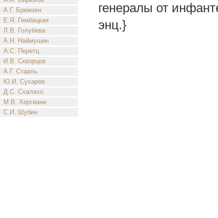
генералы от инфантер
А.Г. Бремзен
Е.Я. Гембицкая
энц.}
Л.В. Голубева
А.Н. Наймушин
А.С. Перетц
И.В. Скворцов
А.Г. Стааль
Ю.И. Сухарев
Д.С. Схаляхо
М.В. Хергиани
С.И. Шубин