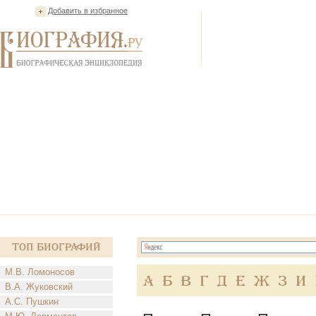
Добавить в избранное
Топ Биографий
М.В. Ломоносов
А
Б
В
Г
Д
Е
Ж
З
И
В.А. Жуковский
А.С. Пушкин