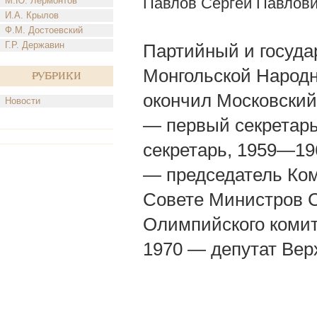
Павлов Сергей Павлов
М.Ю. Лермонтов
И.А. Крылов
Ф.М. Достоевский
Г.Р. Державин
Партийный и госуда
Монгольской Народно
Рубрики
окончил Московский
Новости
— первый секретар
секретарь, 1959—19
— председатель Ком
Совете Министров С
Олимпийского коми
1970 — депутат Верх