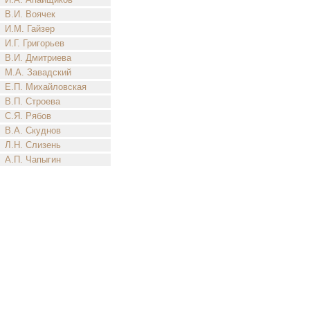
В.И. Воячек
И.М. Гайзер
И.Г. Григорьев
В.И. Дмитриева
М.А. Завадский
Е.П. Михайловская
В.П. Строева
С.Я. Рябов
В.А. Скуднов
Л.Н. Слизень
А.П. Чапыгин