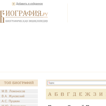
Добавить в избранное
Топ Биографий
М.В. Ломоносов
А
Б
В
Г
Д
Е
Ж
З
И
В.А. Жуковский
А.С. Пушкин