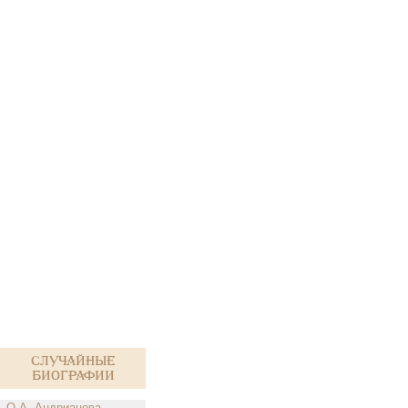
Случайные
биографии
О.А. Андрианова