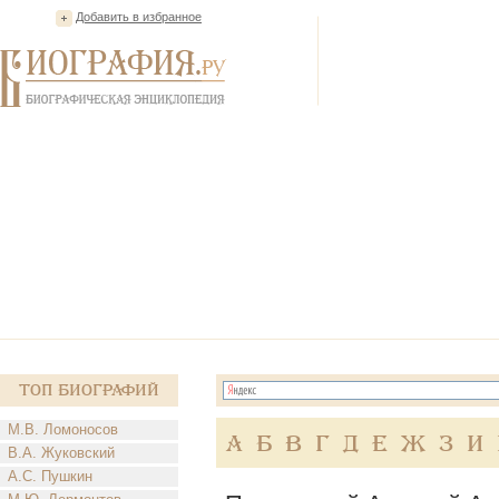
Добавить в избранное
Топ Биографий
М.В. Ломоносов
А
Б
В
Г
Д
Е
Ж
З
И
В.А. Жуковский
А.С. Пушкин