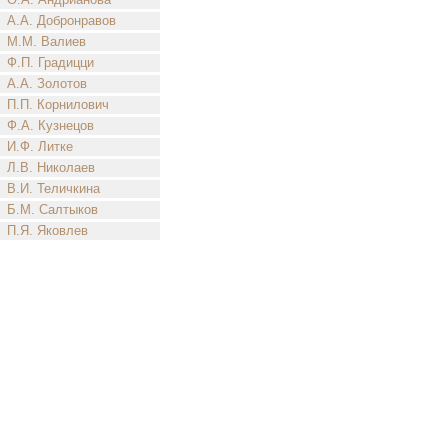
А.А. Добронравов
М.М. Валиев
Ф.П. Градицци
А.А. Золотов
П.П. Корнилович
Ф.А. Кузнецов
И.Ф. Литке
Л.В. Николаев
В.И. Теличкина
Б.М. Салтыков
П.Я. Яковлев