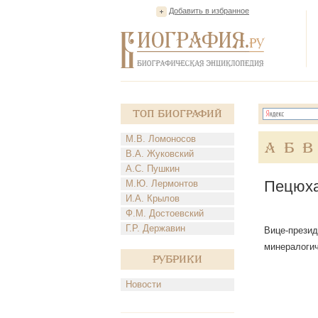
Добавить в избранное
Топ Биографий
М.В. Ломоносов
А
Б
В
В.А. Жуковский
А.С. Пушкин
Пецюха
М.Ю. Лермонтов
И.А. Крылов
Ф.М. Достоевский
Г.Р. Державин
Вице-презид
минералогич
Рубрики
Новости