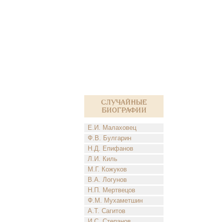
Случайные
биографии
Е.И. Малаховец
Ф.В. Булгарин
Н.Д. Епифанов
Л.И. Киль
М.Г. Кожуков
В.А. Логунов
Н.П. Мертвецов
Ф.М. Мухаметшин
А.Т. Сагитов
И.С. Степанов