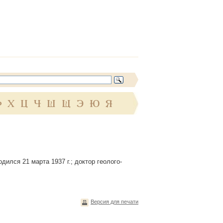
Ф
Х
Ц
Ч
Ш
Щ
Э
Ю
Я
дился 21 марта 1937 г.; доктор геолого-
Версия для печати