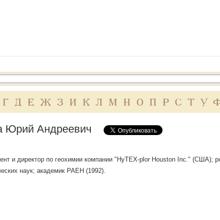
Г
Д
Е
Ж
З
И
К
Л
М
Н
О
П
Р
С
Т
У
 Юрий Андреевич
ент и директор по геохимии компании "НуТЕХ-рlоr Ноustоn Inс." (США); ро
еских наук; академик РАЕН (1992).