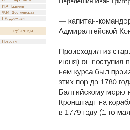
Перелешин Иван Григо
М.Ю. Лермонтов
И.А. Крылов
Ф.М. Достоевский
Г.Р. Державин
— капитан-командор
Адмиралтейской Кон
Рубрики
Новости
Происходил из стари
июня) он поступил в
нем курса был произ
этих пор до 1780 го
Балтийскому морю и
Кронштадт на корабл
в 1779 году (1-го м