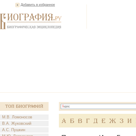
Добавить в избранное
Топ Биографий
М.В. Ломоносов
А
Б
В
Г
Д
Е
Ж
З
И
В.А. Жуковский
А.С. Пушкин