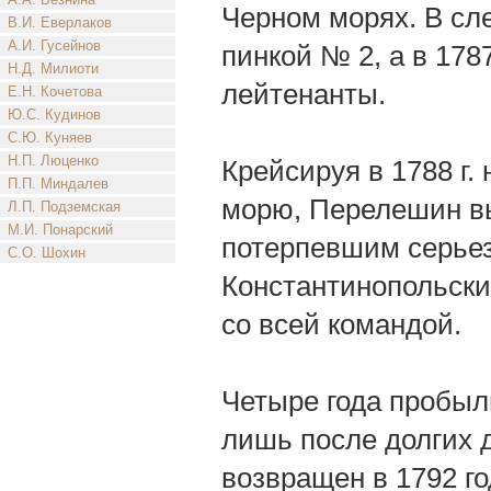
Черном морях. В сл
В.И. Еверлаков
А.И. Гусейнов
пинкой № 2, а в 178
Н.Д. Милиоти
лейтенанты.
Е.Н. Кочетова
Ю.С. Кудинов
С.Ю. Куняев
Н.П. Люценко
Крейсируя в 1788 г.
П.П. Миндалев
морю, Перелешин вы
Л.П. Подземская
М.И. Понарский
потерпевшим серьез
С.О. Шохин
Константинопольски
со всей командой.
Четыре года пробыли
лишь после долгих 
возвращен в 1792 г