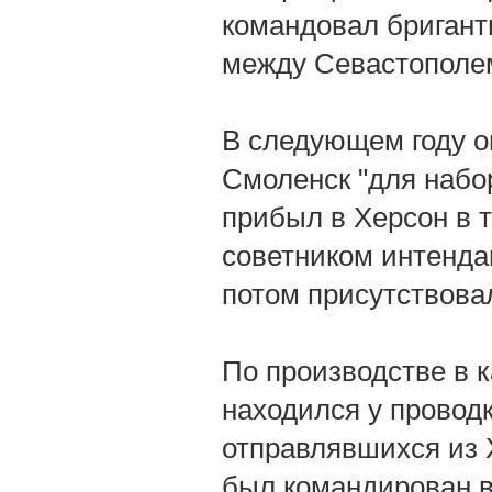
командовал бригант
между Севастополе
В следующем году о
Смоленск "для набор
прибыл в Херсон в т
советником интенда
потом присутствовал
По производстве в ка
находился у провод
отправлявшихся из 
был командирован в