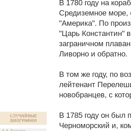
В 1780 году на кора
Средиземное море, о
"Америка". По прои
"Царь Константин" 
заграничном плавани
Ливорно и обратно.
В том же году, по в
лейтенант Перелеши
новобранцев, с кото
В 1785 году он был 
Случайные
биографии
Черноморский и, ко
А.А. Безнина