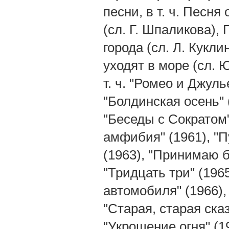
песни, в т. ч. Песня
(сл. Г. Шпаликова), 
города (сл. Л. Кукли
уходят в море (сл. 
т. ч. "Ромео и Джул
"Болдинская осень" 
"Беседы с Сократом"
амфибия" (1961), "П
(1963), "Принимаю б
"Тридцать три" (1965
автомобиля" (1966),
"Старая, старая сказ
"Укрощение огня" (1