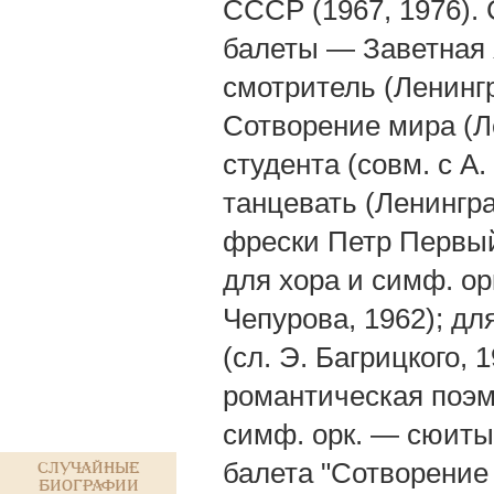
СССР (1967, 1976). 
балеты — Заветная 
смотритель (Ленингр
Сотворение мира (Л
студента (совм. с А
танцевать (Ленингра
фрески Петр Первый 
для хора и симф. ор
Чепурова, 1962); дл
(сл. Э. Багрицкого, 
романтическая поэма
симф. орк. — сюиты 
балета "Сотворение 
Случайные
биографии