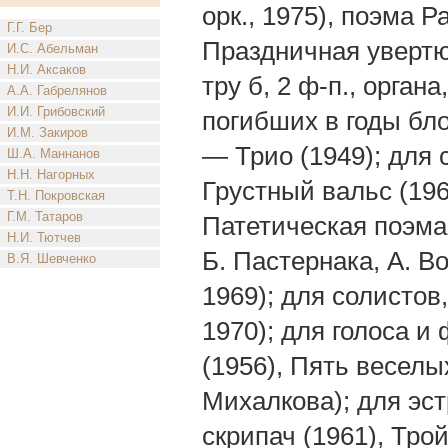
орк., 1975), поэма Р
Г.Г. Бер
Праздничная увертюр
И.С. Абельман
Н.И. Аксаков
тру б, 2 ф-п., орган
А.А. Габрелянов
И.И. Грибовский
погибших в годы блок
И.М. Закиров
— Трио (1949); для 
Ш.А. Маннанов
Н.Н. Нагорных
Грустный вальс (196
Т.Н. Покровская
Г.М. Татаров
Патетическая поэма 
Н.И. Тютчев
Б. Пастернака, А. В
В.Я. Шевченко
1969); для солистов
1970); для голоса и
(1956), Пять веселых
Михалкова); для эст
скрипач (1961), Трой