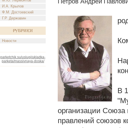
Петров Андрей Павлов
М.Ю. Лермонтов
И.А. Крылов
Ф.М. Достоевский
Г.Р. Державин
род
Рубрики
Ко
Новости
parketchik.su/uslugi/ukladka-
На
parketa/massivnaya-doska/
кон
В 
"М
организации Союза 
правлений союзов к