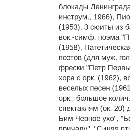
блокады Ленинграда (
инструм., 1966), Пи
(1953), 3 сюиты из 
вок.-симф. поэма "П
(1958), Патетическая
поэтов (для муж. гол
фрески "Петр Первый
хора с орк. (1962), 
веселых песен (1961)
орк.; большое колич.
спектаклям (ок. 20) д
Бим Черное ухо", "Б
причалу", "Синяя пт