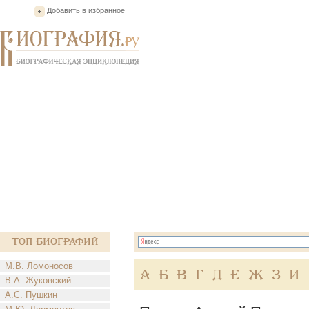
Добавить в избранное
Топ Биографий
М.В. Ломоносов
А
Б
В
Г
Д
Е
Ж
З
И
В.А. Жуковский
А.С. Пушкин