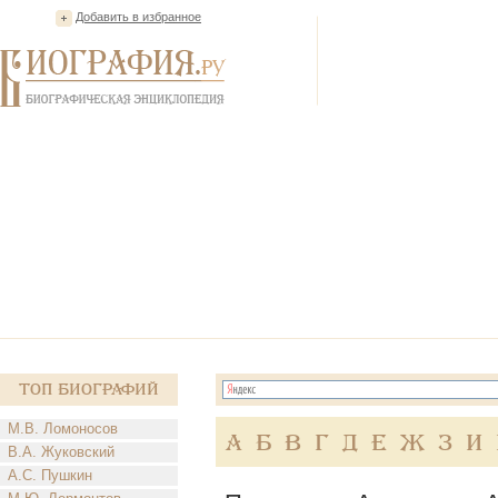
Добавить в избранное
Топ Биографий
М.В. Ломоносов
А
Б
В
Г
Д
Е
Ж
З
И
В.А. Жуковский
А.С. Пушкин