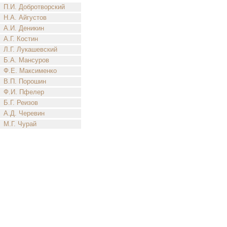
П.И. Добротворский
Н.А. Айгустов
А.И. Деникин
А.Г. Костин
Л.Г. Лукашевский
Б.А. Мансуров
Ф.Е. Максименко
В.П. Порошин
Ф.И. Пфелер
Б.Г. Реизов
А.Д. Черевин
М.Г. Чурай