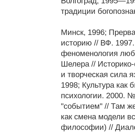
Волгоград, 1995—19
традиции богопознан
Минск, 1996; Прерв
историю // ВФ. 1997
феноменология любв
Шелера // Историко-
и творческая сила я
1998; Культура как 
психологии. 2000. №
"событием" // Там ж
как смена модели в
философии) // Диал