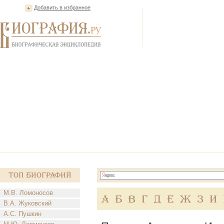
Добавить в избранное
Топ Биографий
М.В. Ломоносов
А
Б
В
Г
Д
Е
Ж
З
И
В.А. Жуковский
А.С. Пушкин