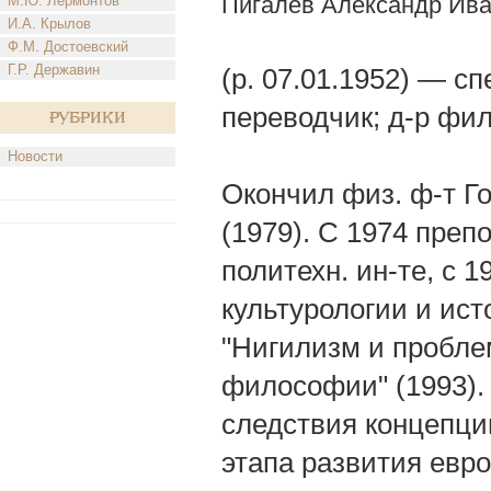
Пигалев Александр Ив
М.Ю. Лермонтов
И.А. Крылов
Ф.М. Достоевский
Г.Р. Державин
(р. 07.01.1952) — сп
переводчик; д-р фило
Рубрики
Новости
Окончил физ. ф-т Гор
(1979). С 1974 препо
политехн. ин-те, с 1
культурологии и исто
"Нигилизм и пробле
философии" (1993). 
следствия концепции
этапа развития евр