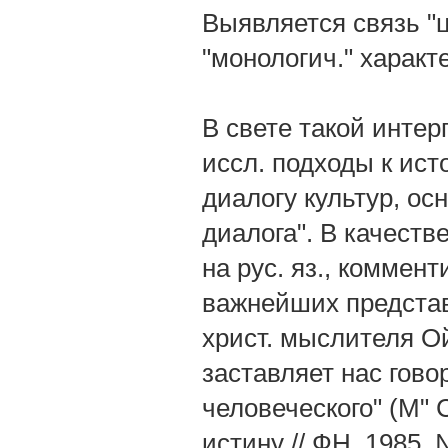
Выявляется связь "
"монологич." харак
В свете такой инте
иссл. подходы к исто
диалогу культур, о
диалога". В качеств
на рус. яз., коммен
важнейших представ
христ. мыслителя О
заставляет нас гово
человеческого" (М" 
истину // ФН. 1985