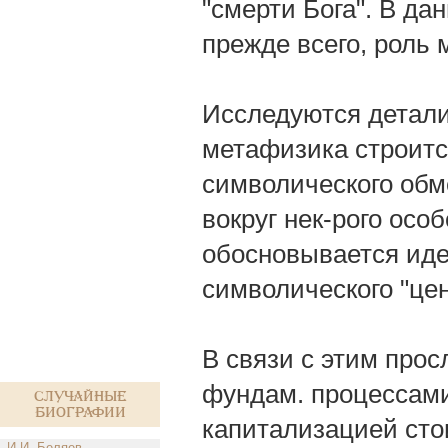
"смерти Бога". В да
прежде всего, роль 
Исследуются детали 
метафизика строитс
символического обм
вокруг нек-рого осо
обосновывается иде
символического "цен
В связи с этим прос
фундам. процессами 
Случайные
биографии
капитализацией сто
И.И. Беляев