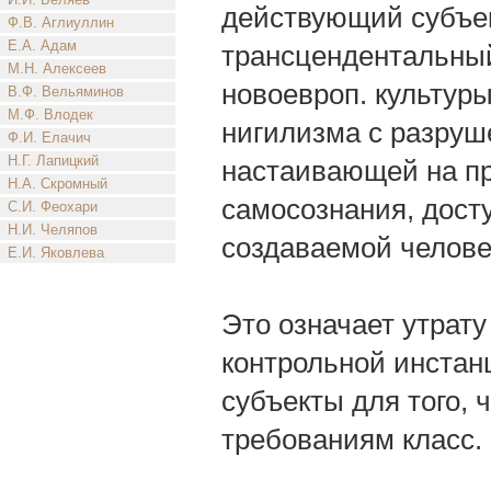
действующий субъек
Ф.В. Аглиуллин
Е.А. Адам
трансцендентальный
М.Н. Алексеев
новоевроп. культуры
В.Ф. Вельяминов
М.Ф. Влодек
нигилизма с разруш
Ф.И. Елачич
Н.Г. Лапицкий
настаивающей на п
Н.А. Скромный
самосознания, дост
С.И. Феохари
Н.И. Челяпов
создаваемой челове
Е.И. Яковлева
Это означает утрат
контрольной инстан
субъекты для того, 
требованиям класс.