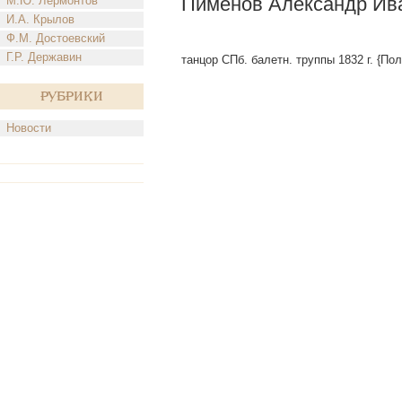
Пименов Александр Ива
М.Ю. Лермонтов
И.А. Крылов
Ф.М. Достоевский
Г.Р. Державин
танцор СПб. балетн. труппы 1832 г. {По
Рубрики
Новости