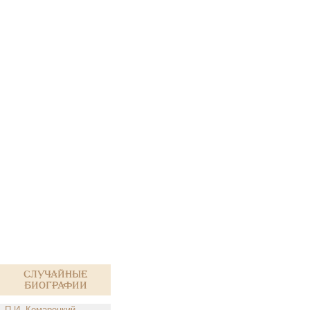
Случайные
биографии
П.И. Комарецкий