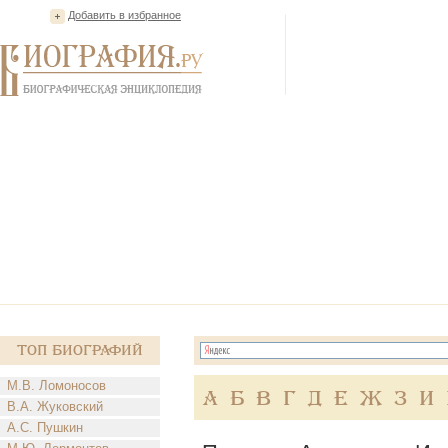
Добавить в избранное
Топ Биографий
М.В. Ломоносов
А
Б
В
Г
Д
Е
Ж
З
И
В.А. Жуковский
А.С. Пушкин