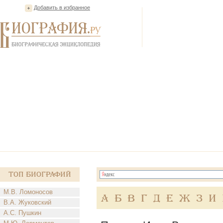
Добавить в избранное
Топ Биографий
М.В. Ломоносов
А
Б
В
Г
Д
Е
Ж
З
И
В.А. Жуковский
А.С. Пушкин