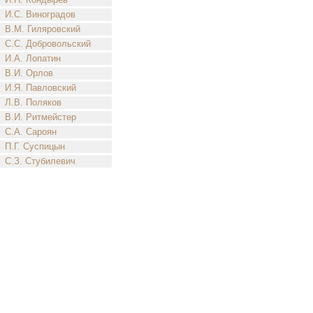
И.С. Виноградов
В.М. Гиляровский
С.С. Добровольский
И.А. Лопатин
В.И. Орлов
И.Я. Павловский
Л.В. Поляков
В.И. Ритмейстер
С.А. Сароян
П.Г. Суспицын
С.З. Стубилевич