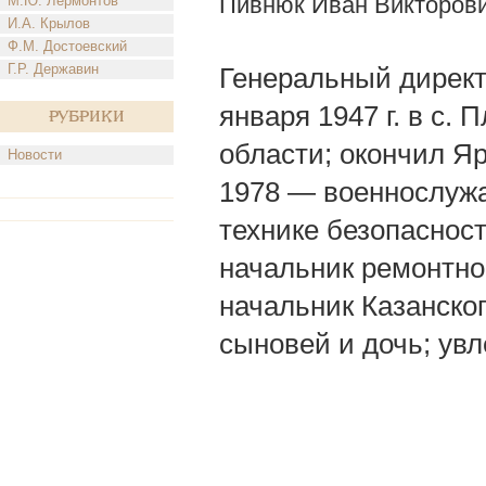
Пивнюк Иван Викторов
М.Ю. Лермонтов
И.А. Крылов
Ф.М. Достоевский
Г.Р. Державин
Генеральный директ
января 1947 г. в с.
Рубрики
области; окончил Яр
Новости
1978 — военнослуж
технике безопаснос
начальник ремонтно
начальник Казанског
сыновей и дочь; увл