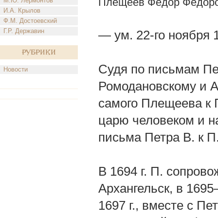
Плещеев Федор Федор
М.Ю. Лермонтов
И.А. Крылов
Ф.М. Достоевский
Г.Р. Державин
— ум. 22-го ноября 1
Рубрики
Судя по письмам Пет
Новости
Ромодановскому и А
самого Плещеева к П
царю человеком и н
письма Петра В. к П
В 1694 г. П. сопров
Архангельск, в 1695
1697 г., вместе с П