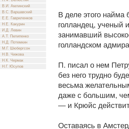
В.И. Амлинский
В.С. Варшавский
В деле этого найма
Е.Е. Гавриленков
голландец, ученый 
Н.Е. Какурин
И.Д. Левин
занимавший высокое
А.Т. Пилипенко
Н.Д. Потемкин
голландском адмира
М.Г. Шюбергсон
Н.В. Чижова
Н.К. Чермак
П. писал о нем Петру
Н.Г. Юсупов
без него трудно буд
весьма желательным
даже с большим, че
— и Крюйс действит
Оставаясь в Амстер