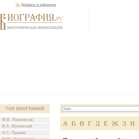
Добавить в избранное
Топ Биографий
М.В. Ломоносов
А
Б
В
Г
Д
Е
Ж
З
И
В.А. Жуковский
А.С. Пушкин