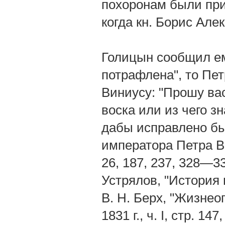
похоронам были приго
когда кн. Борис Алек
Голицын сообщил ем
потрафлена", то Пе
Виниусу: "Прошу вас
воска или из чего з
дабы исправлено бы
императора Петра Вел
26, 187, 237, 328—3
Устрялов, "История ц
В. Н. Берх, "Жизне
1831 г., ч. I, стр. 1