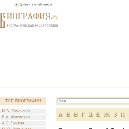
Добавить в избранное
Топ Биографий
М.В. Ломоносов
А
Б
В
Г
Д
Е
Ж
З
И
В.А. Жуковский
А.С. Пушкин