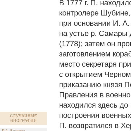
В 1777 г. П. находи
контролере Шубине,
при основании И. А.
на устье р. Самары
(1778); затем он пр
заготовлением кораб
место секретаря пр
с открытием Черномо
приказанию князя П
Правления в военно
находился здесь до 
построения военных 
Случайные
биографии
П. возвратился в Хе
Р.А. Базаров