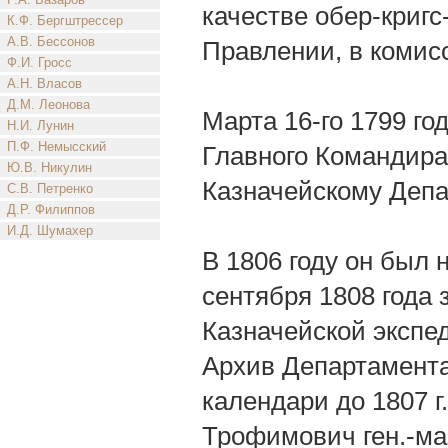
качестве обер-криг
К.Ф. Бергштрессер
А.В. Бессонов
Правлении, в комис
Ф.И. Гросс
А.Н. Власов
Д.М. Леонова
Марта 16-го 1799 го
Н.И. Лунин
П.Ф. Немысский
Главного Командира
Ю.В. Никулин
Казначейскому Депа
С.В. Петренко
Д.Р. Филиппов
И.Д. Шумахер
В 1806 году он был н
сентября 1808 года 
Казначейской экспед
Архив Департамента 
календари до 1807 г
Трофимович ген.-май