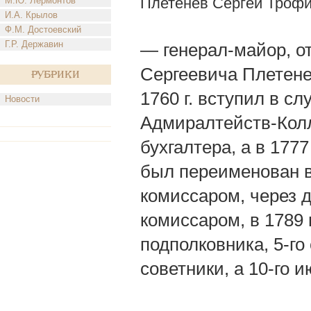
Плетенев Сергей Троф
М.Ю. Лермонтов
И.А. Крылов
Ф.М. Достоевский
Г.Р. Державин
— генерал-майор, о
Сергеевича Плетенев
Рубрики
1760 г. вступил в с
Новости
Адмиралтейств-Колл
бухгалтера, а в 1777
был переименован в 
комиссаром, через д
комиссаром, в 1789 
подполковника, 5-го
советники, а 10-го 