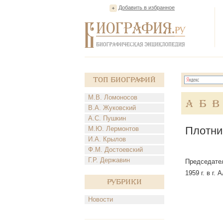
Добавить в избранное
Топ Биографий
М.В. Ломоносов
А
Б
В
В.А. Жуковский
А.С. Пушкин
Плотни
М.Ю. Лермонтов
И.А. Крылов
Ф.М. Достоевский
Г.Р. Державин
Председател
1959 г. в г
Рубрики
Новости