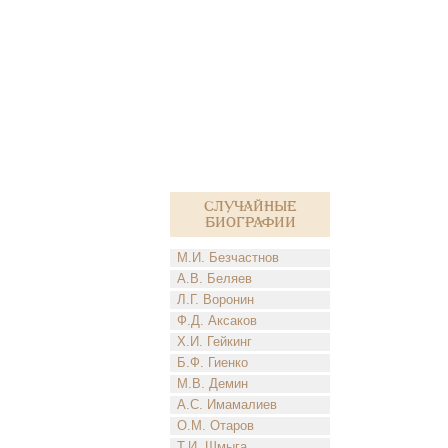
Случайные
биографии
М.И. Безчастнов
А.В. Беляев
Л.Г. Воронин
Ф.Д. Аксаков
Х.И. Гейкинг
Б.Ф. Гиенко
М.В. Демин
А.С. Имамалиев
О.М. Отаров
Т.И. Шмыга