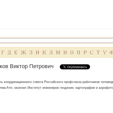
Г
Д
Е
Ж
З
И
К
Л
М
Н
О
П
Р
С
Т
У
ков Виктор Петрович
ь координационного совета Российского профсоюза работников телевиде
. Алма-Ате; окончил Институт инженеров геодезии, картографии и аэрофото