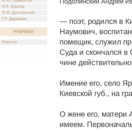
Подолинский Андрей И
М.Ю. Лермонтов
И.А. Крылов
Ф.М. Достоевский
Г.Р. Державин
— поэт, родился в Ки
Наумович, воспитан
Рубрики
помещик, служил пр
Новости
Суда и скончался в О
чине действительног
Имение его, село Я
Киевской губ., на г
О жене его, матери 
имеем. Первоначаль