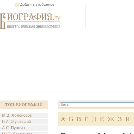
Добавить в избранное
Топ Биографий
М.В. Ломоносов
А
Б
В
Г
Д
Е
Ж
З
И
В.А. Жуковский
А.С. Пушкин