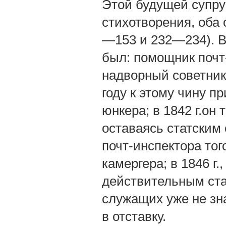
Этой будущей супру
стихотворения, оба о
—153 и 232—234). В
был: помощник почт-
надворный советник;
году к этому чину п
юнкера; в 1842 г.он 
оставаясь статским 
почт-инспектора того
камергера; в 1846 г.
действительным стат
служащих уже не зна
в отставку.