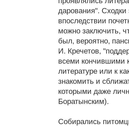
проявлялись литер
дарования". Сходки
впоследствии почет
можно заключить, ч
был, вероятно, пан
И. Кречетов, "подде
всеми кончившими к
литературе или к к
знакомить и сближа
которыми даже лично
Боратынским).
Собирались питомцы