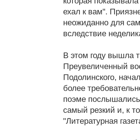
которая показывала
ехал к вам". Прияз
неожиданно для само
вследствие неделика
В этом году вышла 
Преувеличенный во
Подолинского, начал
более требовательно
поэме послышались 
самый резкий и, к 
"Литературная газет