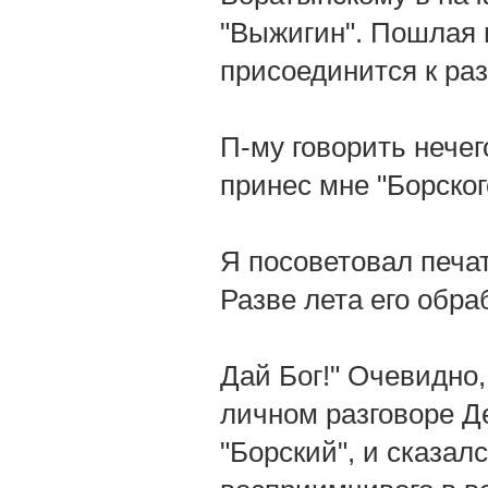
"Выжигин". Пошлая и
присоединится к ра
П-му говорить нечего
принес мне "Борског
Я посоветовал печат
Разве лета его обра
Дай Бог!" Очевидно,
личном разговоре Д
"Борский", и сказал