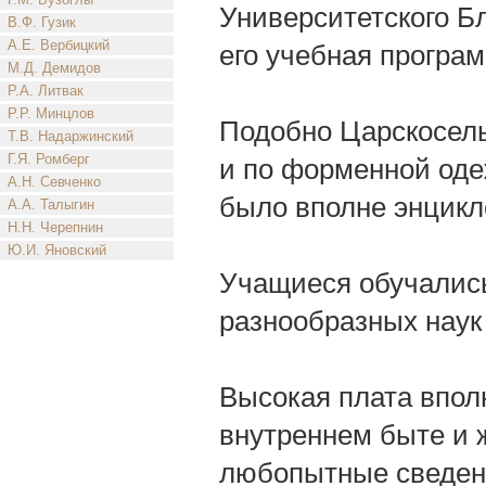
Университетского Б
В.Ф. Гузик
А.Е. Вербицкий
его учебная програм
М.Д. Демидов
Р.А. Литвак
Р.Р. Минцлов
Подобно Царскосель
Т.В. Надаржинский
Г.Я. Ромберг
и по форменной оде
А.Н. Севченко
было вполне энцикл
А.А. Талыгин
Н.Н. Черепнин
Ю.И. Яновский
Учащиеся обучались
разнообразных наук 
Высокая плата вполн
внутреннем быте и 
любопытные сведени