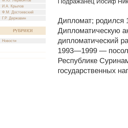
Подражанец Иосиф Ник
М.Ю. Лермонтов
И.А. Крылов
Ф.М. Достоевский
Г.Р. Державин
Дипломат; родился 1
Дипломатическую а
Рубрики
дипломатический р
Новости
1993—1999 — посол
Республике Суринам
государственных наг