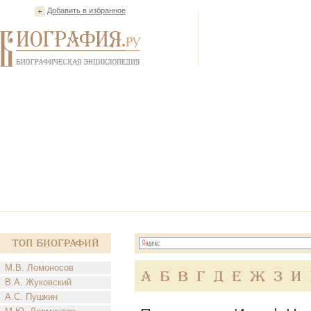
Добавить в избранное
Топ Биографий
М.В. Ломоносов
А
Б
В
Г
Д
Е
Ж
З
И
В.А. Жуковский
А.С. Пушкин