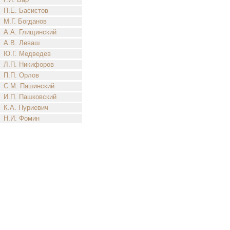
П.Е. Басистов
М.Г. Богданов
А.А. Глищинский
А.В. Леваш
Ю.Г. Медведев
Л.П. Никифоров
П.П. Орлов
С.М. Пашинский
И.П. Пашковский
К.А. Пуриевич
Н.И. Фомин