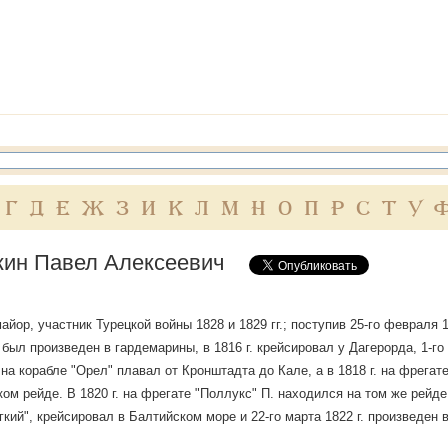
Г
Д
Е
Ж
З
И
К
Л
М
Н
О
П
Р
С
Т
У
ин Павел Алексеевич
йор, участник Турецкой войны 1828 и 1829 гг.; поступив 25-го февраля 1
. был произведен в гардемарины, в 1816 г. крейсировал у Дагерорда, 1-го
 на корабле "Орел" плавал от Кронштадта до Кале, а в 1818 г. на фрегат
ом рейде. В 1820 г. на фрегате "Поллукс" П. находился на том же рейде, 
гкий", крейсировал в Балтийском море и 22-го марта 1822 г. произведен 