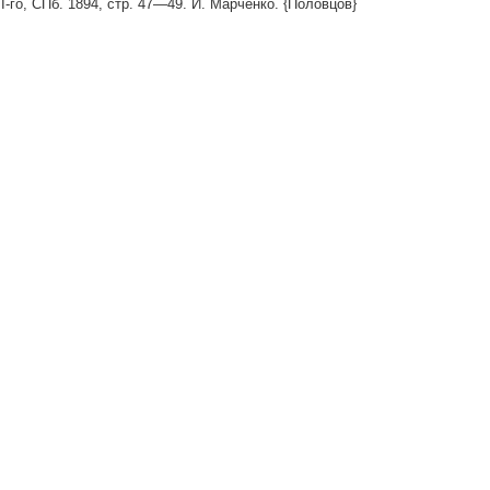
I-го, СПб. 1894, стр. 47—49. И. Марченко. {Половцов}