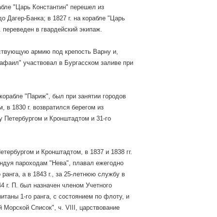
рабле "Царь Константин" перешел из
 Дагер-Банка; в 1827 г. на корабле "Царь
. переведен в гвардейский экипаж.
йствующую армию под крепость Варну и,
Рафаил" участвовал в Бургасском заливе при
 корабле "Париж", был при занятии городов
 в 1830 г. возвратился берегом из
у Петербургом и Кронштадтом и 31-го
тербургом и Кронштадтом, в 1837 и 1838 гг.
андуя пароходам "Нева", плавал ежегодно
ранга, а в 1843 г., за 25-летнюю службу в
44 г. П. был назначен членом Учетного
итаны 1-го ранга, с состоянием по флоту, и
 Морской Список", ч. VIII, царствование