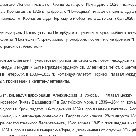
а фрегате "Легкий" плавал от Кронштадта до о. Исландии, в 1825 г. на ко
а в Кронштадт, в 1826 г. на фрегате "Помощный" плавал от Кронштадта до
 перешел от Кронштадта до Портсмута и обратно, а 11-го сентября 1828 г
им корпусом П. выступил из Петербурга в Тульчин, откуда прибыл в де
 фрегат "Поспешный", крейсировал у Босфора, после чего на фрегате "
стровом св. Анастасии.
а том же фрегате П. участвовал при взятии Сизополя; потом, находясь на
Инады и Мидии и был награжден орденом св. Владимира 4-й ст. с бантом,
 в Петербург, в 1830—1832 гг., командуя галетом "Торнео", плавал межд
2 г. произведен в капитан-лейтенанты.
 гг., командуя пароходами "Александрия" и "Ижора", П. плавал между Пе
корветом "Князь Варшавский" в Балтийском море, в 1839—1844 гг., ком
бургом и Кронштадтом и 6-го декабря 1839 г. произведен в капитаны 2-го 
чинах, был награжден орденом св. Георгия 4-го класса. 28-го августа 18
раблестроительного Департамента, 15-го апреля 1845 г. произведен в кап
я 1851 г. произведен в генерал-майоры, с увольнением от службы. "Общий