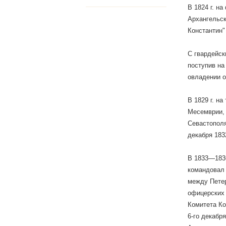
В 1824 г. н
Архангельск
Константин"
С гвардейск
поступив на
овладении о
В 1829 г. н
Месемврии, 
Севастополя
декабря 183
В 1833—1836
командовал 
между Петер
офицерских 
Комитета Ко
6-го декабр