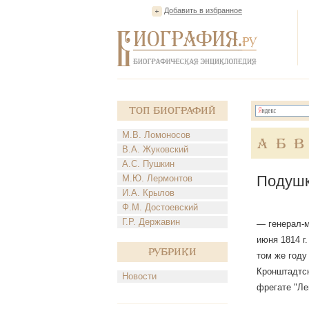
Добавить в избранное
Топ Биографий
М.В. Ломоносов
А
Б
В
В.А. Жуковский
А.С. Пушкин
Подушк
М.Ю. Лермонтов
И.А. Крылов
Ф.М. Достоевский
Г.Р. Державин
— генерал-ма
июня 1814 г
Рубрики
том же году
Кронштадтск
Новости
фрегате "Ле