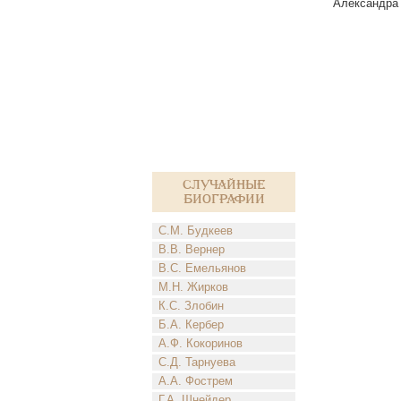
Александра 
Случайные
биографии
С.М. Будкеев
В.В. Вернер
В.С. Емельянов
М.Н. Жирков
К.С. Злобин
Б.А. Кербер
А.Ф. Кокоринов
С.Д. Тарнуева
А.А. Фострем
Г.А. Шнейдер