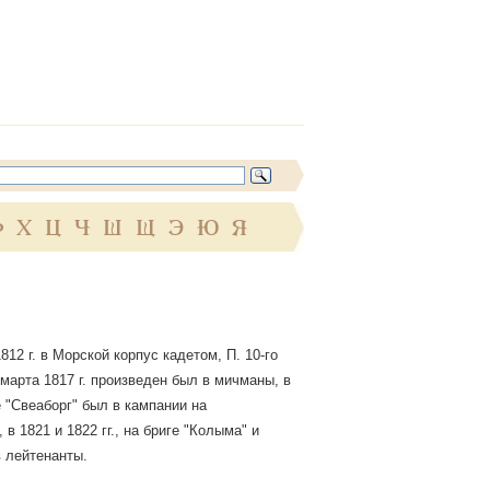
Ф
Х
Ц
Ч
Ш
Щ
Э
Ю
Я
812 г. в Морской корпус кадетом, П. 10-го
 марта 1817 г. произведен был в мичманы, в
е "Свеаборг" был в кампании на
в 1821 и 1822 гг., на бриге "Колыма" и
в лейтенанты.