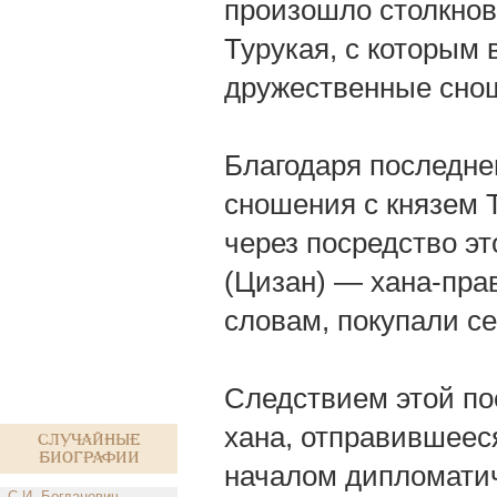
произошло столкнов
Турукая, с которым
дружественные сно
Благодаря последне
сношения с князем Т
через посредство эт
(Цизан) — хана-прав
словам, покупали с
Следствием этой по
хана, отправившеес
Случайные
биографии
началом дипломатич
С.И. Богданович