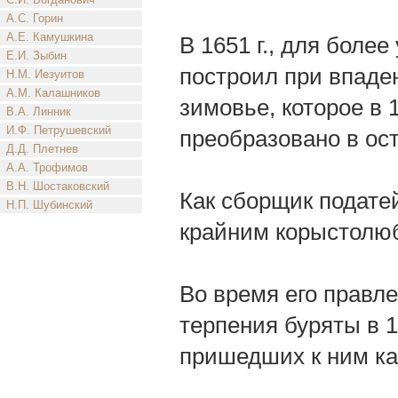
А.С. Горин
А.Е. Камушкина
В 1651 г., для более
Е.И. Зыбин
построил при впаде
Н.М. Иезуитов
А.М. Калашников
зимовье, которое в 
В.А. Линник
И.Ф. Петрушевский
преобразовано в остр
Д.Д. Плетнев
А.А. Трофимов
В.Н. Шостаковский
Как сборщик подате
Н.П. Шубинский
крайним корыстолю
Во время его правл
терпения буряты в 1
пришедших к ним ка