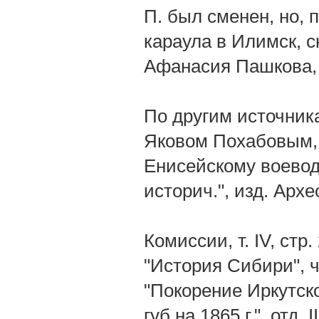
П. был сменен, но, 
караула в Илимск, с
Афанасия Пашкова, 
По другим источник
Яковом Похабовым,
Енисейскому воевод
историч.", изд. Архе
Комиссии, т. IV, ст
"История Сибири", ч.
"Покорение Иркутск
губ.на 1865 г.", отд.