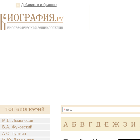
Добавить в избранное
Топ Биографий
М.В. Ломоносов
А
Б
В
Г
Д
Е
Ж
З
И
В.А. Жуковский
А.С. Пушкин