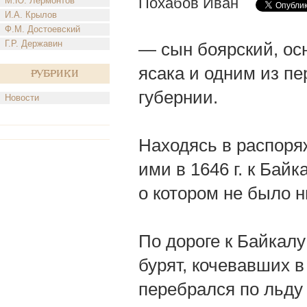
Похабов Иван
М.Ю. Лермонтов
И.А. Крылов
Ф.М. Достоевский
Г.Р. Державин
— сын боярский, ос
ясака и одним из п
Рубрики
губернии.
Новости
Находясь в распоря
ими в 1646 г. к Бай
о котором не было н
По дороге к Байкалу
бурят, кочевавших в
перебрался по льду 