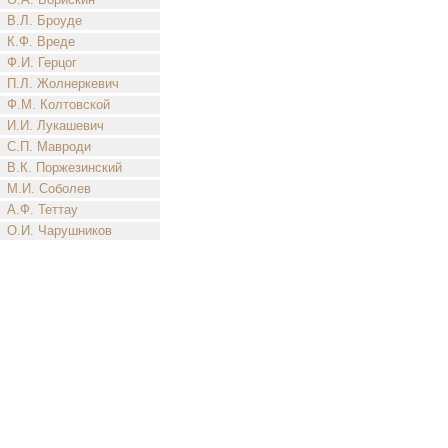
В.Л. Броуде
К.Ф. Вреде
Ф.И. Герцог
П.Л. Жолнеркевич
Ф.М. Колтовской
И.И. Лукашевич
С.П. Мавроди
В.К. Поржезинский
М.И. Соболев
А.Ф. Теттау
О.И. Чарушников