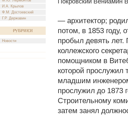
Покровский Вениамин 
М.Ю. Лермонтов
И.А. Крылов
Ф.М. Достоевский
Г.Р. Державин
— архитектор; родил
потом, в 1853 году,
Рубрики
пробыл девять лет. П
Новости
коллежского секрета
помощником в Витеб
которой прослужил т
младшим инженером 
прослужил до 1873 г
Строительному комит
затем занял должно