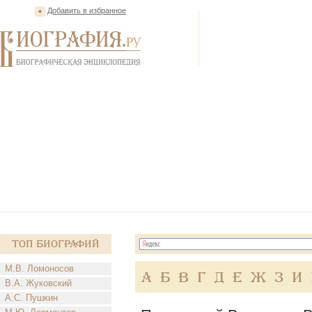
Добавить в избранное
Топ Биографий
М.В. Ломоносов
А
Б
В
Г
Д
Е
Ж
З
И
В.А. Жуковский
А.С. Пушкин