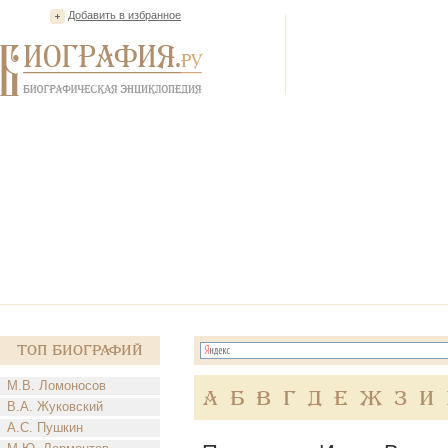
Добавить в избранное
Топ Биографий
М.В. Ломоносов
А
Б
В
Г
Д
Е
Ж
З
И
В.А. Жуковский
А.С. Пушкин