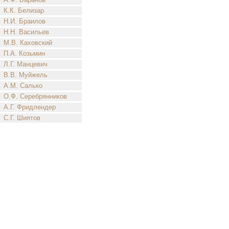
К.К. Белизар
Н.И. Браилов
Н.Н. Васильев
М.В. Каховский
П.А. Козьмин
Л.Г. Манцевич
В.В. Муйжель
А.М. Салько
О.Ф. Серебрянников
А.Г. Фридлендер
С.Г. Шиятов