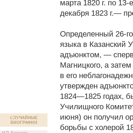
марта 1820 г. по 13-
декабря 1823 г.— п
Определенный 26-го
языка в Казанский У
адъюнктом, — сперв
Магницкого, а затем
в его неблагонадежно
утвержден адъюнкто
1824—1825 годах, бы
Училищного Комитета
июня) он получил ор
Случайные
биографии
борьбы с холерой 18
И.П. Богачева