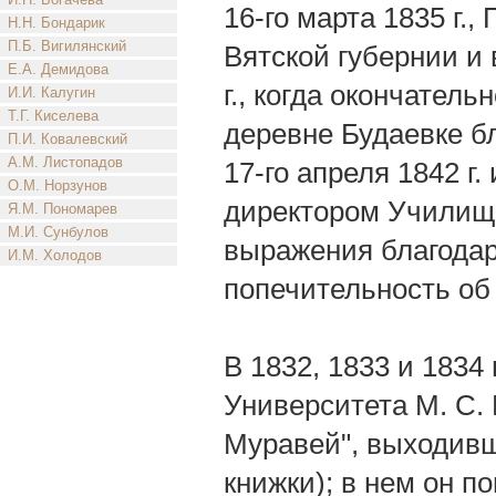
16-го марта 1835 г.
Н.Н. Бондарик
П.Б. Вигилянский
Вятской губернии и 
Е.А. Демидова
г., когда окончател
И.И. Калугин
Т.Г. Киселева
деревне Будаевке бли
П.И. Ковалевский
А.М. Листопадов
17-го апреля 1842 г.
О.М. Норзунов
директором Училищ 
Я.М. Пономарев
М.И. Сунбулов
выражения благодар
И.М. Холодов
попечительность об
В 1832, 1833 и 1834 
Университета M. С.
Муравей", выходивш
книжки); в нем он п