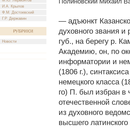
Полиновский Михаил В
М.Ю. Лермонтов
И.А. Крылов
Ф.М. Достоевский
Г.Р. Державин
— адъюнкт Казанско
духовного звания и 
Рубрики
губ., на берегу р. К
Новости
Академию, он, по ок
информатории и неме
(1806 г.), синтаксис
немецкого класса (181
го) П. был избран 
отечественной слове
из духовного ведомс
высшего латинского 