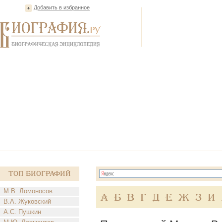
Добавить в избранное
Топ Биографий
М.В. Ломоносов
А
Б
В
Г
Д
Е
Ж
З
И
В.А. Жуковский
А.С. Пушкин