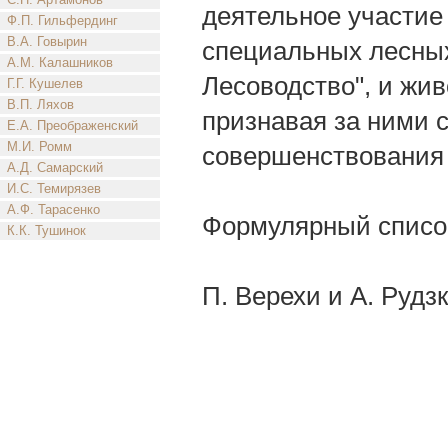
деятельное участие
Ф.П. Гильфердинг
В.А. Говырин
специальных лесных
А.М. Калашников
Лесоводство", и жи
Г.Г. Кушелев
В.П. Ляхов
признавая за ними 
Е.А. Преображенский
М.И. Ромм
совершенствования 
А.Д. Самарский
И.С. Темирязев
А.Ф. Тарасенко
Формулярный список
К.К. Тушинок
П. Верехи и А. Рудзк