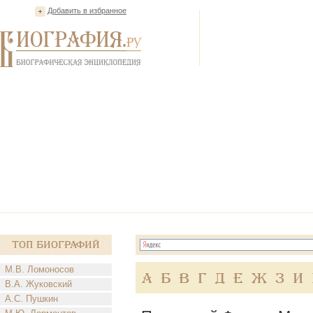
Добавить в избранное
Топ Биографий
М.В. Ломоносов
А
Б
В
Г
Д
Е
Ж
З
И
В.А. Жуковский
А.С. Пушкин