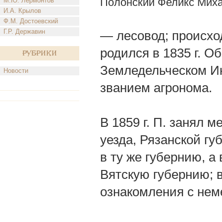
Полонский Феликс Мих
М.Ю. Лермонтов
И.А. Крылов
Ф.М. Достоевский
Г.Р. Державин
— лесовод; происхо
родился в 1835 г. О
Рубрики
Земледельческом Инс
Новости
званием агронома.
В 1859 г. П. занял 
уезда, Рязанской гу
в ту же губернию, а 
Вятскую губернию; в
ознакомления с нем