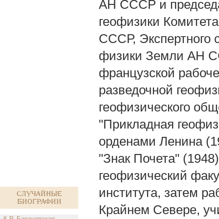
АН СССР и председат
геофизики Комитета
СССР, Экспертного 
физики Земли АН СС
французской рабоче
разведочной геофиз
геофизического общ
"Прикладная геофиз
орденами Ленина (19
"Знак Почета" (1948)
геофизический факу
института, затем р
Случайные
биографии
Крайнем Севере, уч
К.Р. Барановская