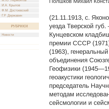
Полшков Михаил Конст
М.Ю. Лермонтов
И.А. Крылов
Ф.М. Достоевский
Г.Р. Державин
(21.11.1913, с. Яко
уезда Тверской губ.
Рубрики
Кунцевском кладбищ
Новости
премии СССР (1971),
(1963), генеральный
объединения Союзг
Геофизики (1945—19
геоакустики геологи
председатель Научн
методам исследован
сейсмологии и сейс