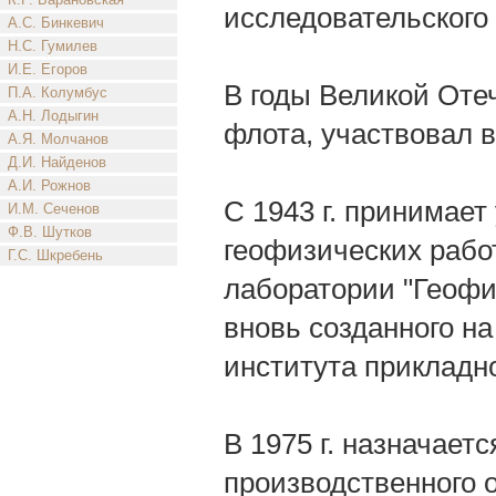
исследовательского 
А.С. Бинкевич
Н.С. Гумилев
И.Е. Егоров
В годы Великой Оте
П.А. Колумбус
А.Н. Лодыгин
флота, участвовал 
А.Я. Молчанов
Д.И. Найденов
А.И. Рожнов
С 1943 г. принимает
И.М. Сеченов
Ф.В. Шутков
геофизических рабо
Г.С. Шкребень
лаборатории "Геофиз
вновь созданного на
института прикладн
В 1975 г. назначает
производственного 