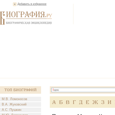
Добавить в избранное
Топ Биографий
М.В. Ломоносов
А
Б
В
Г
Д
Е
Ж
З
И
В.А. Жуковский
А.С. Пушкин