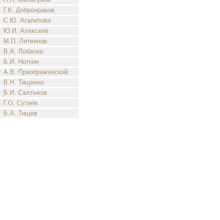
Г.К. Добронравов
С.Ю. Агапитова
Ю.И. Алексеев
М.П. Литвинов
В.А. Лобачев
Б.И. Ноткин
А.В. Преображенский
В.Н. Тищенко
Б.И. Салтыков
Г.О. Сутеев
Б.А. Тищев