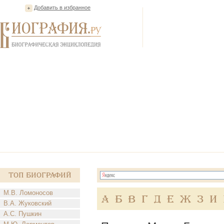
Добавить в избранное
Топ Биографий
М.В. Ломоносов
А
Б
В
Г
Д
Е
Ж
З
И
В.А. Жуковский
А.С. Пушкин