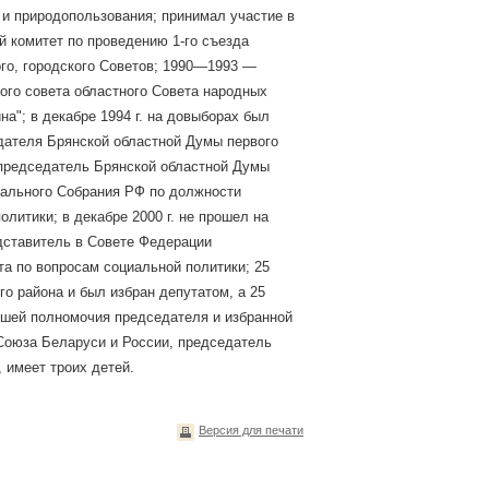
 и природопользования; принимал участие в
й комитет по проведению 1-го съезда
го, городского Советов; 1990—1993 —
ого совета областного Совета народных
а"; в декабре 1994 г. на довыборах был
дателя Брянской областной Думы первого
— председатель Брянской областной Думы
ерального Собрания РФ по должности
литики; в декабре 2000 г. не прошел на
едставитель в Совете Федерации
а по вопросам социальной политики; 25
го района и был избран депутатом, а 25
шей полномочия председателя и избранной
Союза Беларуси и России, председатель
 имеет троих детей.
Версия для печати