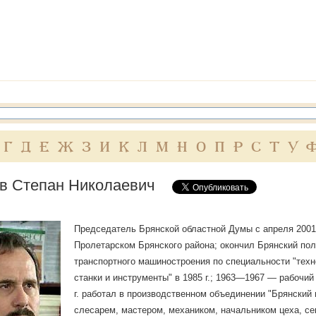
Г
Д
Е
Ж
З
И
К
Л
М
Н
О
П
Р
С
Т
У
в Степан Николаевич
Председатель Брянской областной Думы с апреля 2001 г.
Пролетарском Брянского района; окончил Брянский поли
транспортного машиностроения по специальности "те
станки и инструменты" в 1985 г.; 1963—1967 — рабочий н
г. работал в производственном объединении "Брянский
слесарем, мастером, механиком, начальником цеха, се