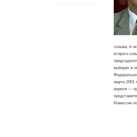
созыва, в о
второго соз
председател
выборах в о
Федеральног
марта 2001 
апреля — пр
представите
Комиссии по