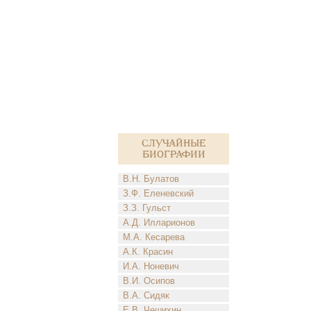
Случайные
биографии
В.Н. Булатов
З.Ф. Еленевский
З.З. Гульст
А.Д. Илларионов
М.А. Кесарева
А.К. Красин
И.А. Ноневич
В.И. Осипов
В.А. Сидяк
Е.В. Чешихин