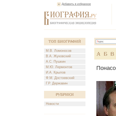
Добавить в избранное
Топ Биографий
М.В. Ломоносов
А
Б
В
В.А. Жуковский
А.С. Пушкин
Понасо
М.Ю. Лермонтов
И.А. Крылов
Ф.М. Достоевский
Г.Р. Державин
Рубрики
Новости