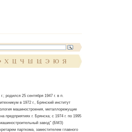
Ф
Х
Ц
Ч
Ш
Щ
Э
Ю
Я
; родился 25 сентября 1947 г. в п.
техникум в 1972 г., Брянский институт
хнология машиностроения, металлорежущие
а предприятиях г. Брянска; с 1974 г. по 1995
 машиностроительный завод" (БМЗ)
кретарем парткома, заместителем главного