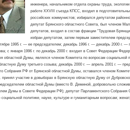
инженера, начальником отдела охраны труда, экологии
работе XXVIII съезда КПСС, входил в подготовительны
российских коммунистов; избирался депутатом районно
депутат Брянского областного Совета, был членом Мал
депутатов, входил в состав фракции "Трудовая Брянщин
избран депутатом, затем первым заместителем предсе
ктябре 1995 г. — ее председателем; декабрь 1996 г. — декабрь 2000 г. 
ыва; с января 1996 г. по декабрь 2000 г. входил в Совет Федерации Фед
я областной Думы, являлся членом Комитета по вопросам социальной по
бластную Думу третьего созыва; декабрь 2000 г. — апрель 2001 г. — пр
о Собрания РФ от Брянской областной Думы, оставался членом Комитет
г. принял участие в довыборах в Брянскую областную Думу от Дубровско
едседателем областной Думы (вместо В. Деминой, добровольно сложив
лем Думы в Совете Федерации РФ); депутат Парламентского Собрания 
 социальной политике, науке, культуре и гуманитарным вопросам; женат,