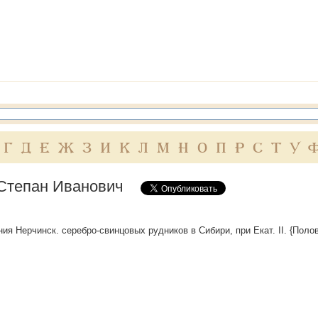
Г
Д
Е
Ж
З
И
К
Л
М
Н
О
П
Р
С
Т
У
Степан Иванович
ния Нерчинск. серебро-свинцовых рудников в Сибири, при Екат. II. {Поло