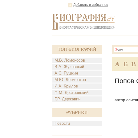
Добавить в избранное
Топ Биографий
М.В. Ломоносов
А
Б
В
В.А. Жуковский
А.С. Пушкин
Попов 
М.Ю. Лермонтов
И.А. Крылов
Ф.М. Достоевский
Г.Р. Державин
автор описа
Рубрики
Новости