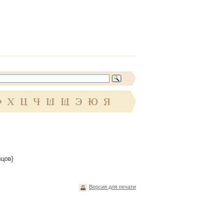
Ф
Х
Ц
Ч
Ш
Щ
Э
Ю
Я
вцов}
Версия для печати