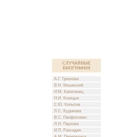
Случайные
биографии
А.Г. Грязнова
В.Н. Ильинский
И.М. Капитанец
Н.И. Козицын
С.Ю. Копытов
Л.С. Кудинова
В.С. Панфилович
Л.Н. Паукова
И.П. Разсадин
А.М. Перепелица