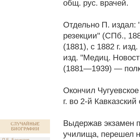
общ. рус. врачей.
Отдельно П. издал:
резекции" (СПб., 18
(1881), с 1882 г. из
изд. "Meдиц. Новост
(1881—1939) — полк
Окончил Чугуевское
г. во 2-й Кавказски
Выдержав экзамен п
Случайные
биографии
училища, перешел н
П.Е. Басистов