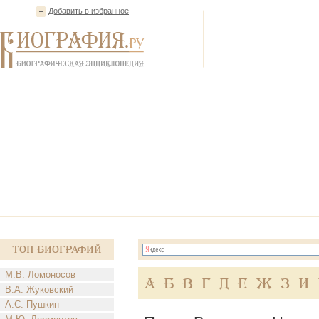
Добавить в избранное
Топ Биографий
М.В. Ломоносов
А
Б
В
Г
Д
Е
Ж
З
И
В.А. Жуковский
А.С. Пушкин