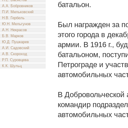
батальон.
А.А. Бобровников
П.И. Мильковский
Н.В. Гербель
Был награжден за 
Ю.Н. Мельгунов
А.Н. Некрасов
этого города в дека
Б.В. Марков
Ю.Д. Пушкарев
армии. В 1916 г., 
А.И. Садовский
батальоном, поступ
А.В. Скороход
Р.П. Суровцева
Петрограде и участ
К.К. Шульц
автомобильных част
В Добровольческой а
командир подраздел
автомобильных част