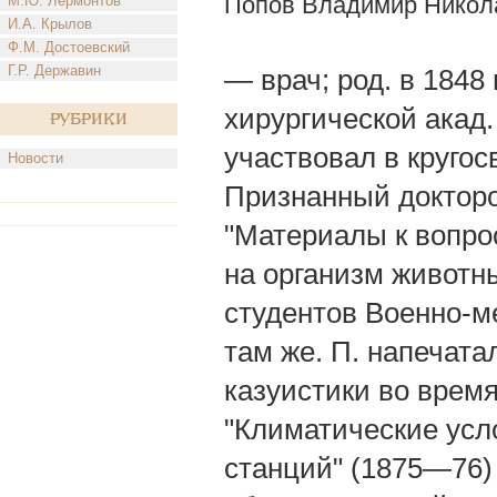
Попов Владимир Никол
М.Ю. Лермонтов
И.А. Крылов
Ф.М. Достоевский
Г.Р. Державин
— врач; род. в 1848
хирургической акад.
Рубрики
участвовал в кругос
Новости
Признанный докторо
"Материалы к вопро
на организм животных
студентов Военно-м
там же. П. напечата
казуистики во врем
"Климатические усл
станций" (1875—76) 