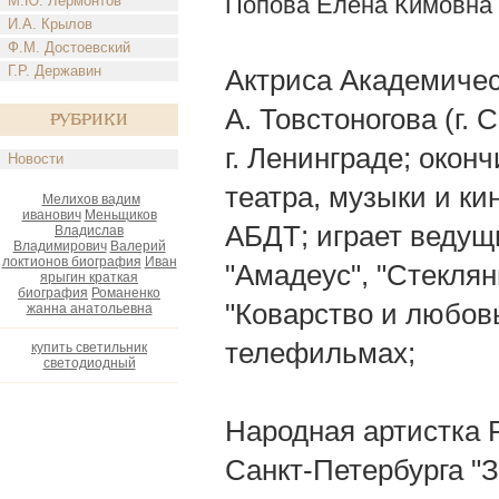
Попова Елена Кимовна
М.Ю. Лермонтов
И.А. Крылов
Ф.М. Достоевский
Г.Р. Державин
Актриса Академическ
А. Товстоногова (г. 
Рубрики
г. Ленинграде; окон
Новости
театра, музыки и кин
Мелихов вадим
иванович
Меньщиков
АБДТ; играет ведущи
Владислав
Владимирович
Валерий
локтионов биография
Иван
"Амадеус", "Стеклян
ярыгин краткая
биография
Романенко
"Коварство и любовь
жанна анатольевна
телефильмах;
купить светильник
светодиодный
Народная артистка 
Санкт-Петербурга "