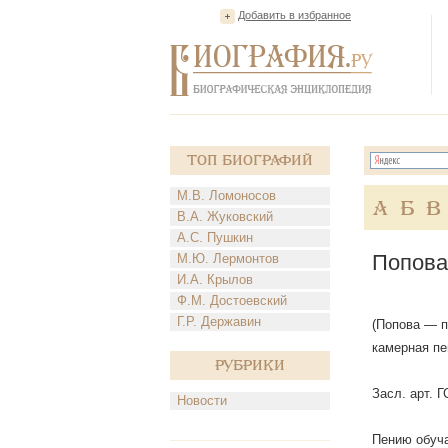
Добавить в избранное
Топ Биографий
М.В. Ломоносов
А
Б
В
В.А. Жуковский
А.С. Пушкин
Попова
М.Ю. Лермонтов
И.А. Крылов
Ф.М. Достоевский
Г.Р. Державин
(Попова — п
камерная пе
Рубрики
Засл. арт. Г
Новости
Пению обучал