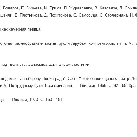
. Бочаров, Е. Збруева, И. Ершов, П. Журавленко, В. Кавсадзе, Л. Соби
ашвили, Е. Плотникова, Д. Похитонова, С. Самосуда, С. Столермана, Н. 
 как камерная певица.
ключал разнообразные произв. рус. и зарубеж. композиторов, в т. ч. М. Г
 пед. деят-сть. Записывалась на грампластинки.
медалью "За оборону Ленинграда". Соч.: У ветеранов сцены // Театр. Лен
 M. По трудному пути: Воспоминания. — Тбилиси, 1969. С. 92—95; Кра
ца. — Тбилиси, 1970. С. 150—151.