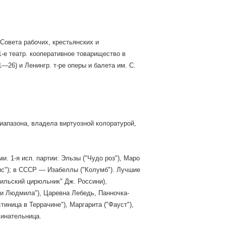
 Совета рабочих, крестьянских и
1-е театр. кооперативное товарищество в
—26) и Ленингр. т-ре оперы и балета им. С.
иапазона, владела виртуозной колоратурой,
 1-я исп. партии: Эльзы ("Чудо роз"), Маро
аис"); в СССР — Изабеллы ("Колумб"). Лучшие
вильский цирюльник" Дж. Россини),
 и Людмила"), Царевна Лебедь, Панночка-
иница в Террачине"), Маргарита ("Фауст"),
линательница.