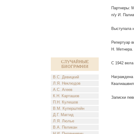
Партнеры: М
п/у И. Пали
Выступала и
Репертуар в
Н. Метнера.
Случайные
С 1942 вела
биографии
Награждена 
В.С. Девицкий
Л.Я. Неклюдов
Квалиашвили
А.С. Агеев
К.Н. Карташов
Записки пев
П.Н. Кулешов
В.М. Куперштейн
Д.Г. Маггид
Л.Я. Люлье
В.А. Пеликан
Н.И. Пилянкевич