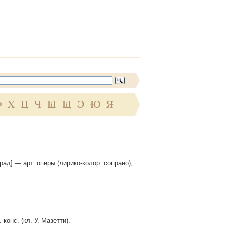
Ф
Х
Ц
Ч
Ш
Щ
Э
Ю
Я
рад] — арт. оперы (лирико-колор. сопрано),
конс. (кл. У. Мазетти).