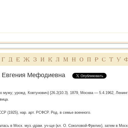
Г
Д
Е
Ж
З
И
К
Л
М
Н
О
П
Р
С
Т
У
 Евгения Мефодиевна
о мужу; урожд. Ковтунович) [26.2(10.3). 1879, Москва — 5.4.1962, Ленинг
вица.
ССР (1925), нар. арт. РСФСР. Род. в семье военного.
ась в Моск. муз.-драм. уч-ще (кл. О. Соколовой-Фрелих), затем в Моск. 