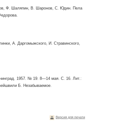
нов, Ф. Шаляпин, В. Шаронов, С. Юдин. Пела
Федорова.
линки, А. Даргомыжского, И. Стравинского,
инград. 1957. № 19. 8—14 мая. С. 16. Лит.:
вейшвили Б. Незабываемое.
Версия для печати