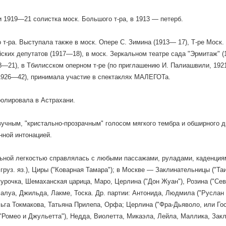
 1919—21 солистка моск. Большого т-ра, в 1913 — петерб.
 т-ра. Выступала также в моск. Опере С. Зимина (1913— 17), Т-ре Моск.
ских депутатов (1917—18), в моск. Зеркальном театре сада "Эрмитаж" (
8—21), в Тбилисском оперном т-ре (по приглашению И. Палиашвили, 1921
1926—42), принимала участие в спектаклях МАЛЕГОТа.
ролировала в Астрахани.
учным, "кристально-прозрачным" голосом мягкого тембра и обширного д
нной интонацией.
ьной легкостью справлялась с любыми пассажами, руладами, каденциями.
а груз. яз.), Циры ("Коварная Тамара"); в Москве — Заклинательницы ("Т
гурочка, Шемаханская царица, Маро, Церлина ("Дон Жуан"), Розина ("Се
алуа, Джильда, Лакме, Тоска. Др. партии: Антонида, Людмила ("Руслан
ьга Токмакова, Татьяна Прилепа, Орфа; Церлина ("Фра-Дьяволо, или Гост
"Ромео и Джульетта"), Недда, Виолетта, Микаэла, Лейла, Маллика, Зак