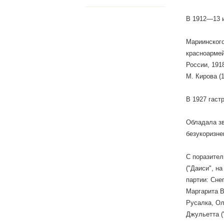
В 1912—13 и
Мариинского
красноармей
России, 191
М. Кирова (
В 1927 гаст
Обладала зв
безукоризне
С поразител
("Даиси", н
партии: Сне
Маргарита В
Русалка, Ол
Джульетта (