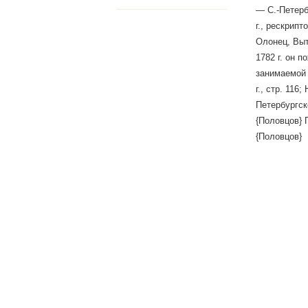
— С.-Петерб
г., рескрип
Олонец, Выт
1782 г. он 
занимаемой 
г., стр. 116
Петербургско
{Половцов} П
{Половцов}