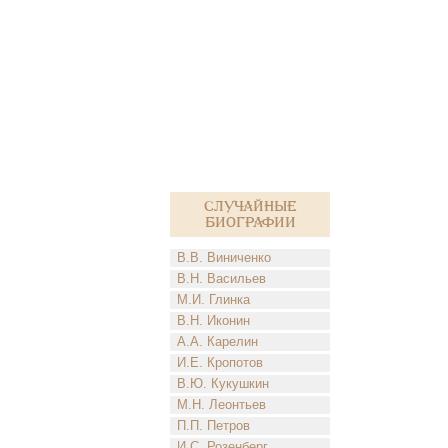
Случайные
биографии
В.В. Виниченко
В.Н. Васильев
М.И. Глинка
В.Н. Иконин
А.А. Карелин
И.Е. Кропотов
В.Ю. Кукушкин
М.Н. Леонтьев
П.П. Петров
И.С. Розенберг