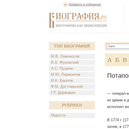
Добавить в избранное
Топ Биографий
М.В. Ломоносов
А
Б
В
В.А. Жуковский
А.С. Пушкин
Потапо
М.Ю. Лермонтов
И.А. Крылов
Ф.М. Достоевский
Г.Р. Державин
— генерал-м
из армии в 
Рубрики
исполнял во
Новости
В 1774 г. (
затем, в 177