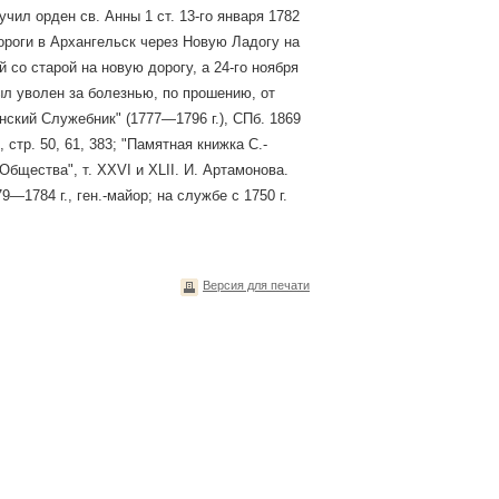
чил орден св. Анны 1 ст. 13-го января 1782
дороги в Архангельск через Новую Ладогу на
 со старой на новую дорогу, а 24-го ноября
был уволен за болезнью, по прошению, от
рнский Служебник" (1777—1796 г.), СПб. 1869
, стр. 50, 61, 383; "Памятная книжка С.-
 Общества", т. XXVI и XLII. И. Артамонова.
9—1784 г., ген.-майор; на службе с 1750 г.
Версия для печати