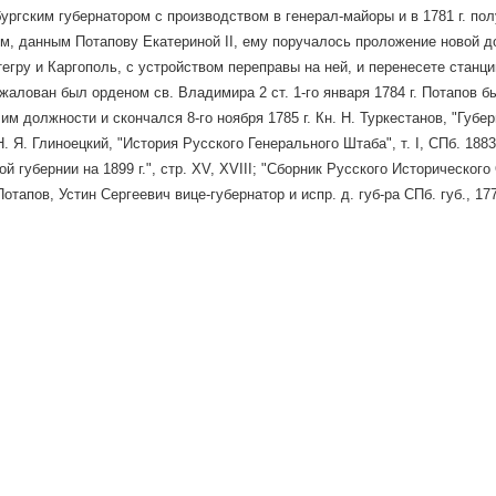
ургским губернатором с производством в генерал-майоры и в 1781 г. полу
том, данным Потапову Екатериной II, ему поручалось проложение новой 
егру и Каргополь, с устройством переправы на ней, и перенесете станций
пожалован был орденом св. Владимира 2 ст. 1-го января 1784 г. Потапов 
им должности и скончался 8-го ноября 1785 г. Кн. Н. Туркестанов, "Губе
; Н. Я. Глиноецкий, "История Русского Генерального Штаба", т. I, СПб. 1883
й губернии на 1899 г.", стр. XV, XVIII; "Сборник Русского Исторического
отапов, Устин Сергеевич вице-губернатор и испр. д. губ-ра СПб. губ., 177