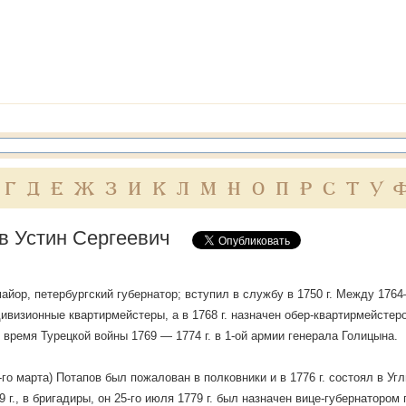
Г
Д
Е
Ж
З
И
К
Л
М
Н
О
П
Р
С
Т
У
в Устин Сергеевич
айор, петербургский губернатор; вступил в службу в 1750 г. Между 1764—
дивизионные квартирмейстеры, а в 1768 г. назначен обер-квартирмейстер
 время Турецкой войны 1769 — 1774 г. в 1-ой армии генерала Голицына.
17-го марта) Потапов был пожалован в полковники и в 1776 г. состоял в У
9 г., в бригадиры, он 25-го июля 1779 г. был назначен вице-губернатором г