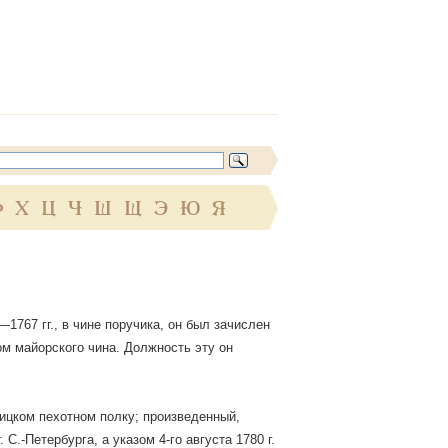
Ф
Х
Ц
Ч
Ш
Щ
Э
Ю
Я
1767 гг., в чине поручика, он был зачислен
ом майорского чина. Должность эту он
глицком пехотном полку; произведенный,
. С.-Петербурга, а указом 4-го августа 1780 г.