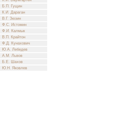
Б.П. Гущин
К.И. Дараган
В.Г. Зюзин
Ф.С. Истомин
Ф.И. Калмык
В.П. Крайтон
Ф.Д. Кунахович
Ю.А. Лебедев
А.М. Львов
Б.Е. Шахов
Ю.Н. Яковлев