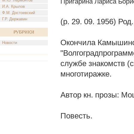
Пригарина Лариса Бори
М.Ю. Лермонтов
И.А. Крылов
Ф.М. Достоевский
Г.Р. Державин
(р. 29. 09. 1956) Ро
Рубрики
Окончила Камышинск
Новости
"Волгоградпрограммс
службе знакомств (с
многотиражке.
Автор кн. прозы: Мо
Повесть.