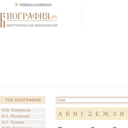
Добавить в избранное
Топ Биографий
М.В. Ломоносов
А
Б
В
Г
Д
Е
Ж
З
И
В.А. Жуковский
А.С. Пушкин