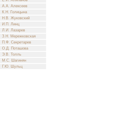
А.А. Алексеев
К.Н. Голицына
Н.В. Жуковский
И.П. Линц
Л.И. Лазарев
З.Н. Мережковская
П.Ф. Секретарев
О.Д. Поташова
Э.В. Толль
М.С. Шагинян
Г.Ю. Шульц