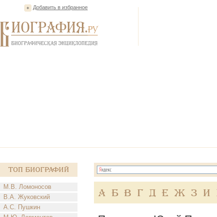
Добавить в избранное
Топ Биографий
М.В. Ломоносов
А
Б
В
Г
Д
Е
Ж
З
И
В.А. Жуковский
А.С. Пушкин