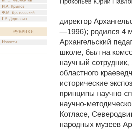
Прокопьев Юрий Павло
М.Ю. Лермонтов
И.А. Крылов
Ф.М. Достоевский
Г.Р. Державин
директор Архангельс
—1996); родился 4 ма
Рубрики
Архангельский педаг
Новости
школе, был на комс
научный сотрудник,
областного краеведч
исторические экспо
принципы научно-сп
научно-методическо
Котласе, Северодвин
народных музеев Ар