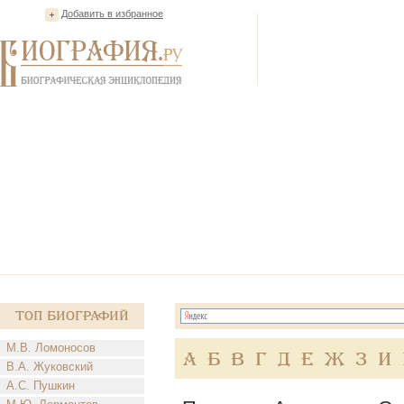
Добавить в избранное
Топ Биографий
М.В. Ломоносов
А
Б
В
Г
Д
Е
Ж
З
И
В.А. Жуковский
А.С. Пушкин