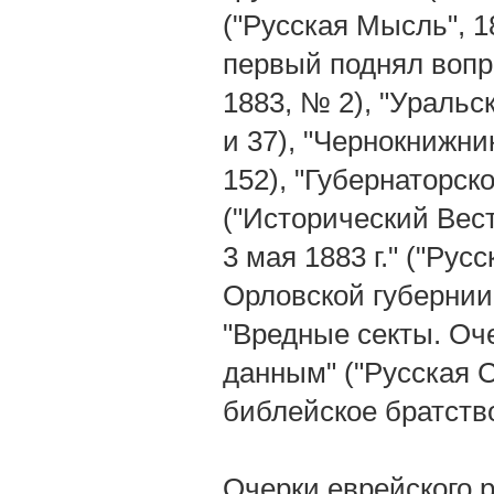
("Русская Мысль", 
первый поднял вопро
1883, № 2), "Уральс
и 37), "Чернокнижни
152), "Губернаторск
("Исторический Вест
3 мая 1883 г." ("Ру
Орловской губернии"
"Вредные секты. Оч
данным" ("Русская С
библейское братств
Очерки еврейского 