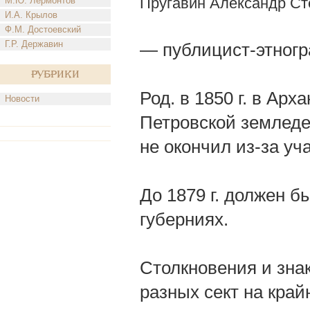
Пругавин Александр Ст
М.Ю. Лермонтов
И.А. Крылов
Ф.М. Достоевский
Г.Р. Державин
— публицист-этногр
Рубрики
Род. в 1850 г. в Арх
Новости
Петровской земледе
не окончил из-за уч
До 1879 г. должен б
губерниях.
Столкновения и зна
разных сект на край