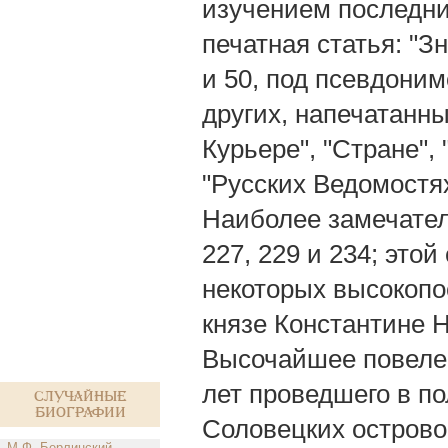
изучением последних
печатная статья: "З
и 50, под псевдоним
других, напечатанны
Курьере", "Стране",
"Русских Ведомостях
Наиболее замечател
227, 229 и 234; этой
некоторых высокопо
князе Константине 
Высочайшее повеле
лет проведшего в п
Случайные
биографии
Соловецких островов
М.Ф. Берлинский