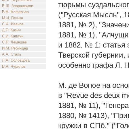
тюрьмы суздальског
В.Ш. Азарашвили
В.А. Алферьев
("Русская Мысль", 18
М.И. Глинка
1881, № 2), "Значени
С.Ф. Иванов
Д.П. Казин
1881, № 1), "Алчущи
С.И. Каплун
С.Я. Лемешев
и 1882, № 1; статья
И.М. Ребиндер
Тверской губернии, 
А.А. Сталь
Л.А. Соловцова
особенно графа Л. Н.
В.А. Чурилов
М. де Вогюе на осн
в "Revue des deux mo
1881, № 11), "Генер
1880, № 1413), "При
кружки в СПб." ("Гол