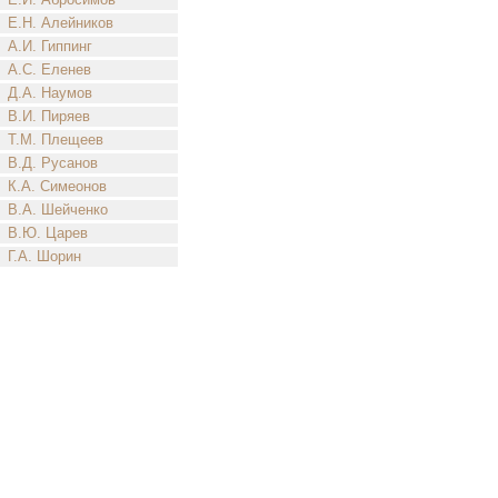
Е.Н. Алейников
А.И. Гиппинг
А.С. Еленев
Д.А. Наумов
В.И. Пиряев
Т.М. Плещеев
В.Д. Русанов
К.А. Симеонов
В.А. Шейченко
В.Ю. Царев
Г.А. Шорин