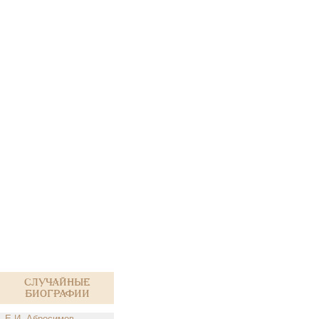
Случайные
биографии
Е.И. Абросимов