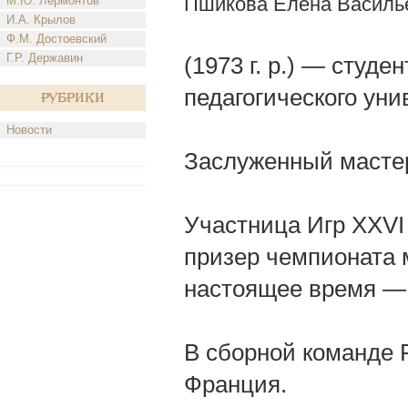
Пшикова Елена Василь
М.Ю. Лермонтов
И.А. Крылов
Ф.М. Достоевский
Г.Р. Державин
(1973 г. р.) — студе
педагогического уни
Рубрики
Новости
Заслуженный мастер
Участница Игр XXVI
призер чемпионата м
настоящее время — 
В сборной команде Ро
Франция.