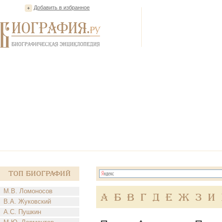
Добавить в избранное
Топ Биографий
М.В. Ломоносов
А
Б
В
Г
Д
Е
Ж
З
И
В.А. Жуковский
А.С. Пушкин