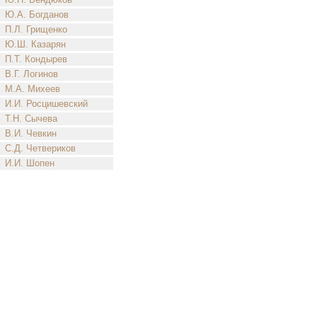
Ю.А. Богданов
П.Л. Грищенко
Ю.Ш. Казарян
П.Т. Кондырев
В.Г. Логинов
М.А. Михеев
И.И. Росцишевский
Т.Н. Сычева
В.И. Чевкин
С.Д. Четвериков
И.И. Шопен