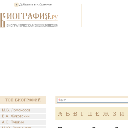
Добавить в избранное
Топ Биографий
М.В. Ломоносов
А
Б
В
Г
Д
Е
Ж
З
И
В.А. Жуковский
А.С. Пушкин