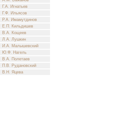
Г.А. Игнатьев
Г.Ф. Ильясов
Р.А. Имамутдинов
Е.П. Кильдишев
В.А. Кощеев
Л.А. Лушкин
И.А. Малышевский
Ю.Ф. Нагель
В.А. Полетаев
П.В. Рудановский
В.Н. Яцева