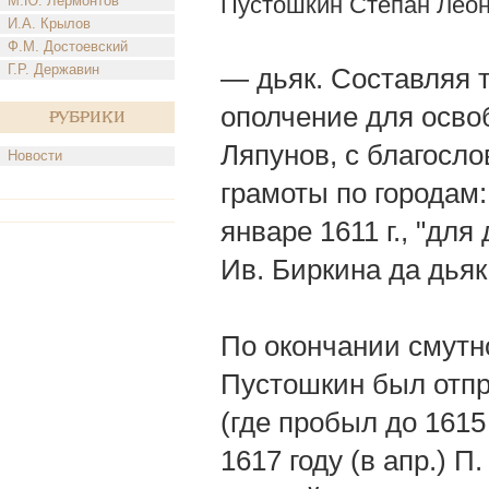
Пустошкин Степан Леон
М.Ю. Лермонтов
И.А. Крылов
Ф.М. Достоевский
Г.Р. Державин
— дьяк. Составляя 
ополчение для осво
Рубрики
Ляпунов, с благосло
Новости
грамоты по городам:
январе 1611 г., "дл
Ив. Биркина да дьяк
По окончании смутно
Пустошкин был отпр
(где пробыл до 1615
1617 году (в апр.) 