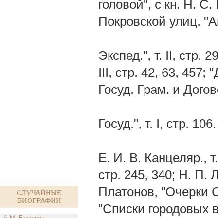
головой", с кн. Н. С
Покровской улиц. "А
Экспед.", т. II, стр. 2
III, стр. 42, 63, 457; 
Госуд. Грам. и Догово
Госуд.", т. І, стр. 10
Е. И. В. Канцеляр., т
стр. 245, 340; Н. П.
Платонов, "Очерки С
Случайные
биографии
"Списки городовых 
А.М. Бажанов