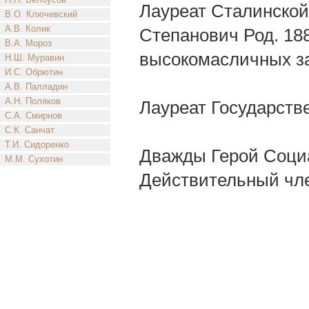
Лауреат Сталинской
В.О. Ключевский
А.В. Колик
Степанович Род. 188
В.А. Мороз
высокомасличных за
Н.Ш. Муравин
И.С. Обрютин
А.В. Палладин
А.Н. Поляков
Лауреат Государстве
С.А. Смирнов
С.К. Санчат
Т.И. Сидоренко
Дважды Герой Социа
М.М. Сухотин
Действительный чл