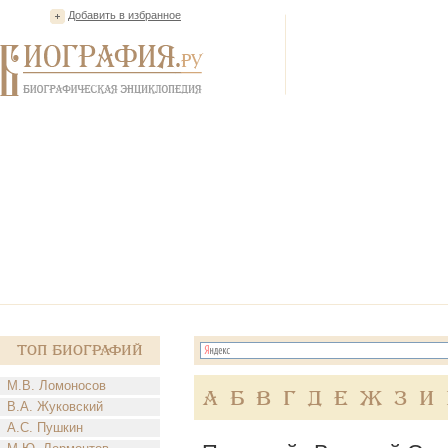
Добавить в избранное
Топ Биографий
М.В. Ломоносов
А
Б
В
Г
Д
Е
Ж
З
И
В.А. Жуковский
А.С. Пушкин