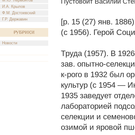
Пустовойт Василий Сте
М.Ю. Лермонтов
И.А. Крылов
Ф.М. Достоевский
Г.Р. Державин
[р. 15 (27) янв. 18
(с 1956). Герой Соц
Рубрики
Новости
Труда (1957). В 192
зав. опытно-селекци
к-рого в 1932 был о
культур (с 1954 — 
1935 заведует отде
лабораторией подсол
селекции и семенов
озимой и яровой пш