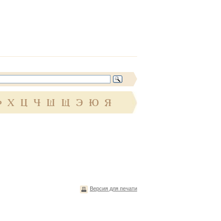
Ф
Х
Ц
Ч
Ш
Щ
Э
Ю
Я
Версия для печати