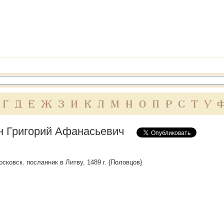
Г
Д
Е
Ж
З
И
К
Л
М
Н
О
П
Р
С
Т
У
н Григорий Афанасьевич
сковск. посланник в Литву, 1489 г. {Половцов}