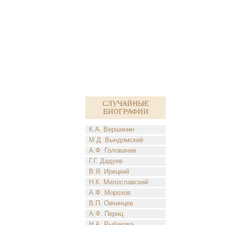
Случайные
биографии
К.А. Вершинин
М.Д. Вындомский
А.Ф. Головачев
Г.Г. Дадуев
В.Я. Ирецкий
Н.К. Милославский
А.Ф. Морозов
В.П. Овчинцев
А.Ф. Пернц
Н.А. Рыбакова