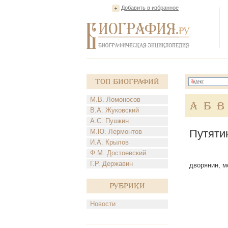
Добавить в избранное
Топ Биографий
М.В. Ломоносов
А
Б
В
В.А. Жуковский
А.С. Пушкин
Путяти
М.Ю. Лермонтов
И.А. Крылов
Ф.М. Достоевский
Г.Р. Державин
дворянин, мо
Рубрики
Новости