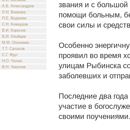
звания и с большой
А.Б. Александров
Л.Н. Воинова
помощи больным, бе
П.Е. Воденюк
свои силы и средств
С.Н. Кожеуров
В.И. Королев
В.И. Опойцев
М.М. Опочинин
Особенно энергичну
Т.Т. Салахов
проявил во время хо
С.Г. Фруг
Н.О. Чолах
улицам Рыбинска со
В.Н. Чиколев
заболевших и отпра
Последние два года 
участие в богослуже
своими поучениями