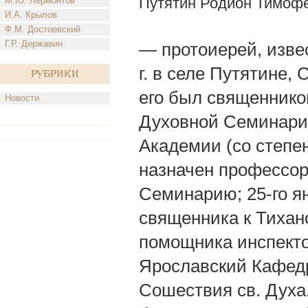
Путятин Родион Тимоф
М.Ю. Лермонтов
И.А. Крылов
Ф.М. Достоевский
Г.Р. Державин
— протоиерей, изве
г. в селе Путятине, 
Рубрики
его был священником
Новости
Духовной Семинарии
Академии (со степе
назначен профессо
Семинарию; 25-го ян
священника к Тихано
помощника инспекто
Ярославский Кафедра
Сошествия св. Духа.