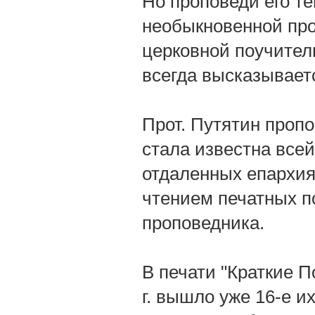
Но проповеди его те
необыкновенной про
церковной поучител
всегда высказывает
Прот. Путятин пропо
стала известна все
отдаленных епархия
чтением печатных п
проповедника.
В печати "Краткие По
г. вышло уже 16-е и