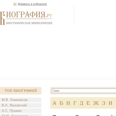
Добавить в избранное
Топ Биографий
М.В. Ломоносов
А
Б
В
Г
Д
Е
Ж
З
И
В.А. Жуковский
А.С. Пушкин