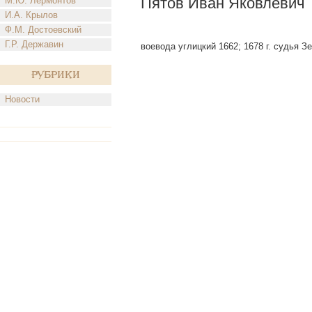
Пятов Иван Яковлевич
М.Ю. Лермонтов
И.А. Крылов
Ф.М. Достоевский
Г.Р. Державин
воевода углицкий 1662; 1678 г. судья З
Рубрики
Новости