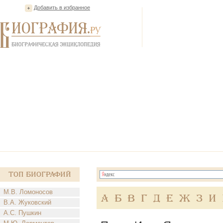
Добавить в избранное
Топ Биографий
М.В. Ломоносов
А
Б
В
Г
Д
Е
Ж
З
И
В.А. Жуковский
А.С. Пушкин