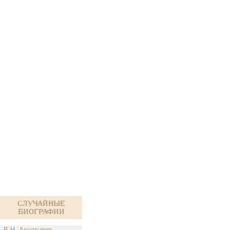
Случайные
биографии
В.Н. Асцатуров