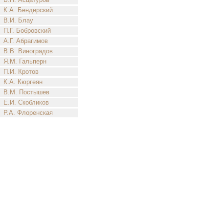
К.А. Бендерский
В.И. Блау
П.Г. Бобровский
А.Г. Абрагимов
В.В. Виноградов
Я.М. Гальперн
П.И. Кротов
К.А. Кюргеян
В.М. Постышев
Е.И. Скобликов
Р.А. Флоренская