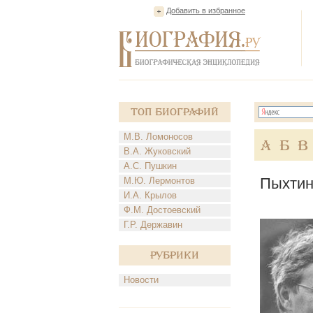
Добавить в избранное
Топ Биографий
М.В. Ломоносов
А
Б
В
В.А. Жуковский
А.С. Пушкин
Пыхтин
М.Ю. Лермонтов
И.А. Крылов
Ф.М. Достоевский
Г.Р. Державин
Рубрики
Новости