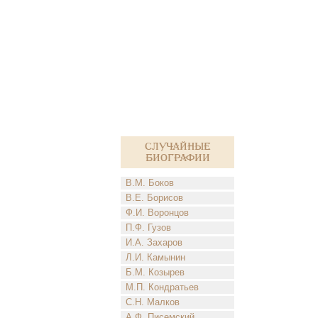
Случайные
биографии
В.М. Боков
В.Е. Борисов
Ф.И. Воронцов
П.Ф. Гузов
И.А. Захаров
Л.И. Камынин
Б.М. Козырев
М.П. Кондратьев
С.Н. Малков
А.Ф. Писемский