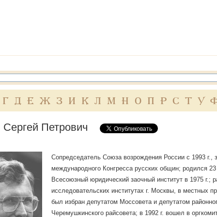
Г
Д
Е
Ж
З
И
К
Л
М
Н
О
П
Р
С
Т
У
 Сергей Петрович
Сопредседатель Союза возрождения России с 1993 г.,
международного Конгресса русских общин; родился 23 н
Всесоюзный юридический заочный институт в 1975 г.; р
исследовательских институтах г. Москвы, в местных пр
был избран депутатом Моссовета и депутатом районног
Черемушкинского райсовета; в 1992 г. вошел в оргком