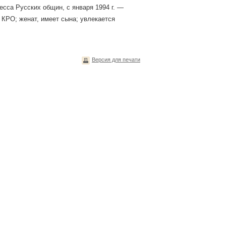
сса Русских общин, с января 1994 г. —
КРО; женат, имеет сына; увлекается
Версия для печати