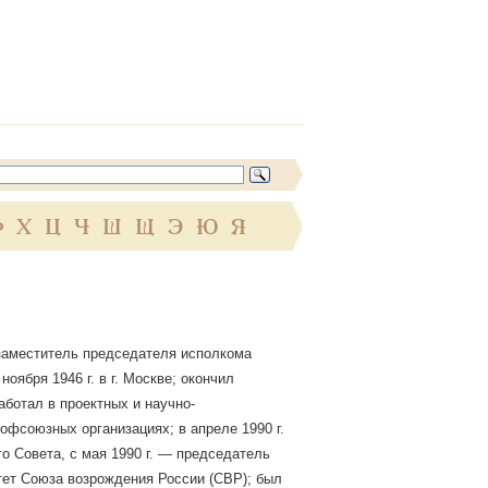
Ф
Х
Ц
Ч
Ш
Щ
Э
Ю
Я
 заместитель председателя исполкома
оября 1946 г. в г. Москве; окончил
аботал в проектных и научно-
офсоюзных организациях; в апреле 1990 г.
о Совета, с мая 1990 г. — председатель
итет Союза возрождения России (СВР); был