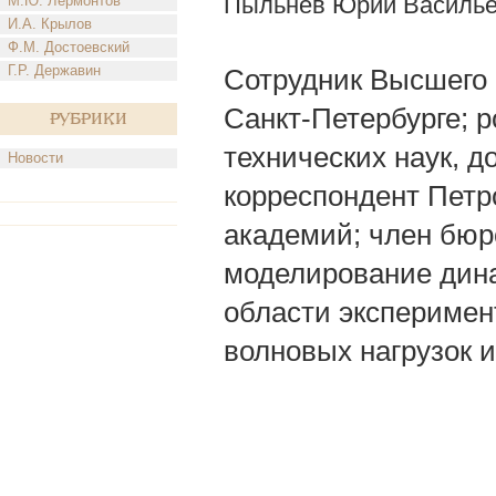
Пыльнев Юрий Василь
М.Ю. Лермонтов
И.А. Крылов
Ф.М. Достоевский
Г.Р. Державин
Сотрудник Высшего 
Санкт-Петербурге; р
Рубрики
технических наук, д
Новости
корреспондент Петр
академий; член бюр
моделирование дина
области эксперимен
волновых нагрузок и