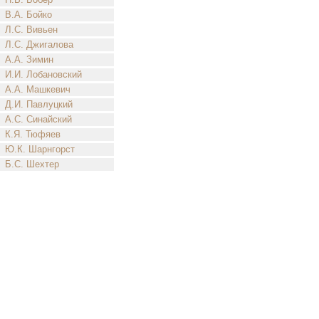
В.А. Бойко
Л.С. Вивьен
Л.С. Джигалова
А.А. Зимин
И.И. Лобановский
А.А. Машкевич
Д.И. Павлуцкий
А.С. Синайский
К.Я. Тюфяев
Ю.К. Шарнгорст
Б.С. Шехтер