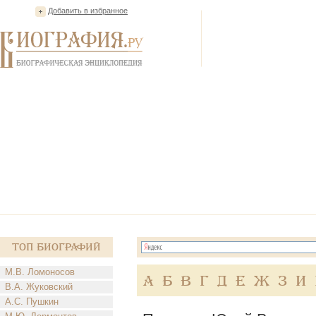
Добавить в избранное
Топ Биографий
М.В. Ломоносов
А
Б
В
Г
Д
Е
Ж
З
И
В.А. Жуковский
А.С. Пушкин