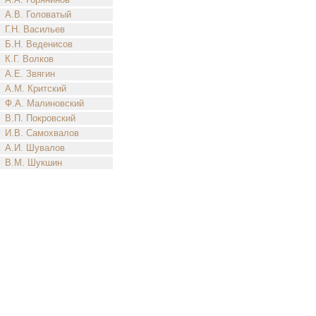
А.В. Головатый
Г.Н. Васильев
Б.Н. Веденисов
К.Г. Волков
А.Е. Звягин
А.М. Критский
Ф.А. Малиновский
В.П. Покровский
И.В. Самохвалов
А.И. Шувалов
В.М. Шукшин