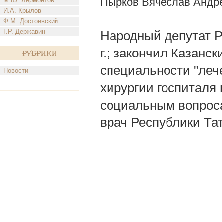
Пырков Вячеслав Андр
М.Ю. Лермонтов
И.А. Крылов
Ф.М. Достоевский
Г.Р. Державин
Народный депутат Р
г.; закончил Казанс
Рубрики
специальности "леч
Новости
хирургии госпиталя
социальным вопроса
врач Республики Та