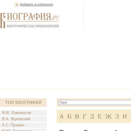
Добавить в избранное
Топ Биографий
М.В. Ломоносов
А
Б
В
Г
Д
Е
Ж
З
И
В.А. Жуковский
А.С. Пушкин