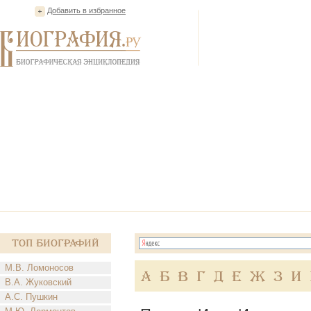
Добавить в избранное
Топ Биографий
М.В. Ломоносов
А
Б
В
Г
Д
Е
Ж
З
И
В.А. Жуковский
А.С. Пушкин