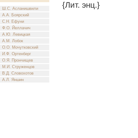
{Лит. энц.}
Ш.С. Асланишвили
А.А. Боярский
С.Н. Ефуни
Ф.О. Йеллачич
А.Ю. Левицкая
А.М. Лобок
О.О. Мочутковский
И.Ф. Ортенберг
О.Я. Прончищев
М.И. Струженцов
В.Д. Словохотов
А.Л. Яншин