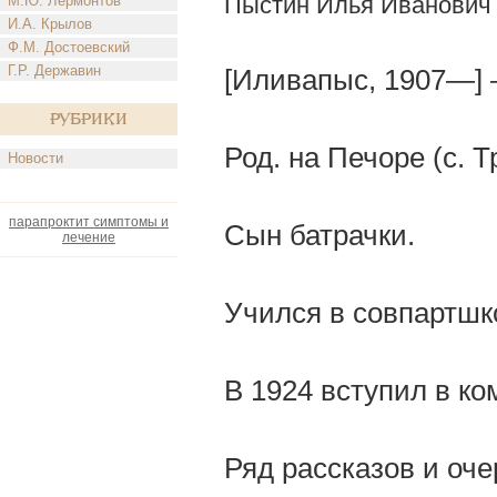
Пыстин Илья Иванович
М.Ю. Лермонтов
И.А. Крылов
Ф.М. Достоевский
Г.Р. Державин
[Иливапыс, 1907—] 
Рубрики
Род. на Печоре (с. 
Новости
парапроктит симптомы и
Сын батрачки.
лечение
Учился в совпартшк
В 1924 вступил в ко
Ряд рассказов и оче