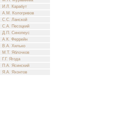
И.Л. Карабут
А.М. Кологривов
С.С. Ланской
С.А. Песоцкий
Д.П. Синопеус
А.К. Феррейн
В.А. Хилько
М.Т. Яблочков
Г.Г. Ягода
П.А. Ясинский
Я.А. Яхонтов