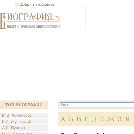
Добавить в избранное
Топ Биографий
М.В. Ломоносов
А
Б
В
Г
Д
Е
Ж
З
И
В.А. Жуковский
А.С. Пушкин