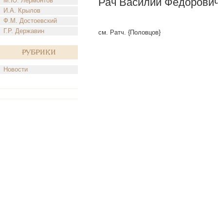
Рач Василий Федорови
М.Ю. Лермонтов
И.А. Крылов
Ф.М. Достоевский
Г.Р. Державин
см. Ратч. {Половцов}
Рубрики
Новости