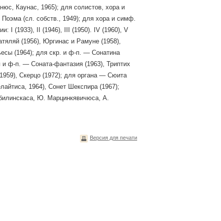
нюс, Каунас, 1965); для солистов, хора и
 Поэма (сл. собств., 1949); для хора и симф.
(1933), II (1946), III (1950). IV (1960), V
Платяляй (1956), Юргинас и Рамуне (1958),
есы (1964); для скр. и ф-п. — Сонатина
оя и ф-п. — Соната-фантазия (1963), Триптих
(1959), Скерцо (1972); для органа — Сюита
лайтиса, 1964), Сонет Шекспира (1967);
Кубилинскаса, Ю. Марцинкявичюса, А.
Версия для печати