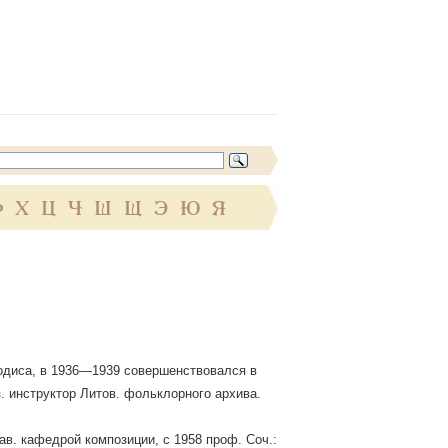
Ф
Х
Ц
Ч
Ш
Щ
Э
Ю
Я
руодиса, в 1936—1939 совершенствовался в
. инструктор Литов. фольклорного архива.
зав. кафедрой композиции, с 1958 проф. Соч.: