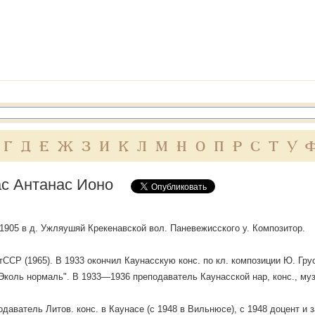
Г
Д
Е
Ж
З
И
К
Л
М
Н
О
П
Р
С
Т
У
с Антанас Ионо
, 1905 в д. Ужляушяй Крекенавской вол. Паневежисского у. Композитор.
итССР (1965). В 1933 окончил Каунасскую конс. по кл. композиции Ю. Г
Эколь нормаль". В 1933—1936 преподаватель Каунасской нар, конс., муз
одаватель Литов. конс. в Каунасе (с 1948 в Вильнюсе), с 1948 доцент и 