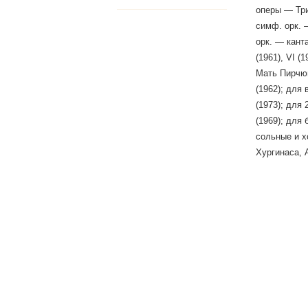
оперы — Три
симф. орк. 
орк. — канта
(1961), VI (
Мать Пирчюп
(1962); для 
(1973); для
(1969); для
сольные и х
Хургинаса, 