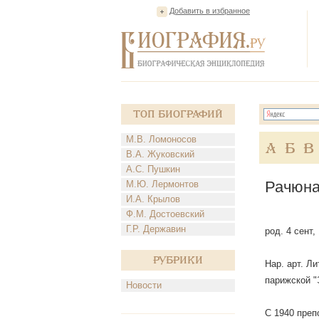
Добавить в избранное
Топ Биографий
М.В. Ломоносов
А
Б
В
В.А. Жуковский
А.С. Пушкин
Рачюна
М.Ю. Лермонтов
И.А. Крылов
Ф.М. Достоевский
Г.Р. Державин
род. 4 сент
Рубрики
Нар. арт. Л
парижской "
Новости
С 1940 преп