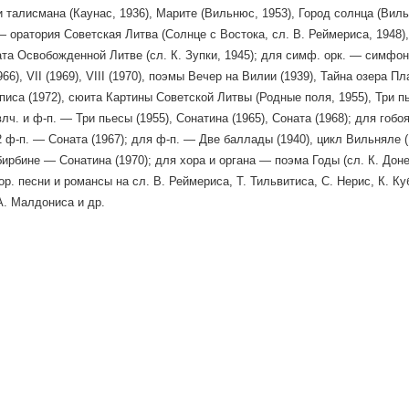
 талисмана (Каунас, 1936), Марите (Вильнюс, 1953), Город солнца (Виль
— оратория Советская Литва (Солнце с Востока, сл. В. Реймериса, 1948),
та Освобожденной Литве (сл. К. Зупки, 1945); для симф. орк. — симфонии: I 
1966), VII (1969), VIII (1970), поэмы Вечер на Вилии (1939), Тайна озера 
иса (1972), сюита Картины Советской Литвы (Родные поля, 1955), Три пь
влч. и ф-п. — Три пьесы (1955), Сонатина (1965), Соната (1968); для гоб
 2 ф-п. — Соната (1967); для ф-п. — Две баллады (1940), цикл Вильняле 
 бирбине — Сонатина (1970); для хора и органа — поэма Годы (сл. К. Доне
ор. песни и романсы на сл. В. Реймериса, Т. Тильвитиса, С. Нерис, К. 
А. Малдониса и др.