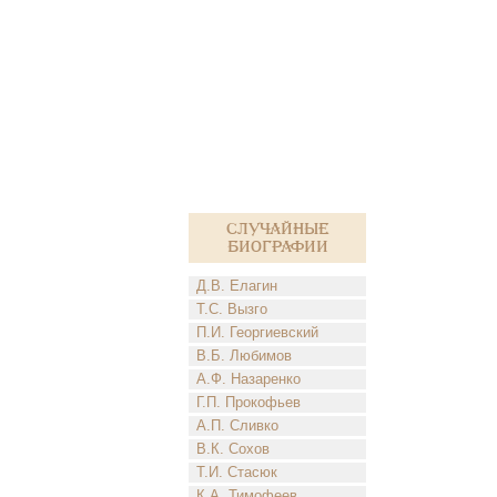
Случайные
биографии
Д.В. Елагин
Т.С. Вызго
П.И. Георгиевский
В.Б. Любимов
А.Ф. Назаренко
Г.П. Прокофьев
А.П. Сливко
В.К. Сохов
Т.И. Стасюк
К.А. Тимофеев